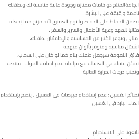
الجافةالمنتج ذو خامات ممتازة وجودة عالية مناسبة لك ولطفلك
ناعمة ورقيقة على البشرة.
يضمن الحفاظ على الدفء والنوم العميق لأنه مريح مما يجعله
مثاليا للمهد وعربة الأطفال والسرير والسفر .
مثالي ويوفر الكثير من الحساسيه والإطمئنان لطفلك.
اشكال مناسبه ومتوفر بألوان مبهجه
فائق النعومة سيجعل طفلك ينام كما لو كان على السحاب.
يمكن غسله في الغسالة مع مراعاة عدم اضافة المواد المبيضة
وتجنب درجات الحرارة العالية
نصائح الغسيل : عدم إستخدام مبيضات فى الغسيل , ينصح بإستخدام
الماء البارد فى الغسيل
تابعونا على الانستجرام