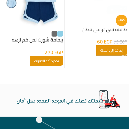
-20%
طاقية بيبى تومى قطن
بيجامة شورت نص كم نزهه
60
EGP
75
EGP
فانى بانى
إضافة إلى السلة
270
EGP
تحديد أحد الخيارات
شحنتك تصلك في الموعد المحدد بكل أمان