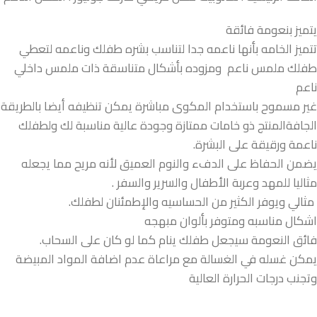
يتميز بنعومة فائقة
تتميز الخامه بأنها ناعمه جدا لتناسب بشره طفلك وناعمه لتعطي
طفلك ملمس ناعم ومزوده بأشكال متناسقة ذات ملمس داخلي
ناعم
غير مسموح باستخدام المكوى مباشرة يمكن تنظيفه أيضا بالطريقة
الجافةالمنتج ذو خامات ممتازة وجودة عالية مناسبة لك ولطفلك
ناعمة ورقيقة على البشرة.
يضمن الحفاظ على الدفء والنوم العميق لأنه مريح مما يجعله
مثاليا للمهد وعربة الأطفال والسرير والسفر .
مثالي ويوفر الكثير من الحساسيه والإطمئنان لطفلك.
اشكال مناسبه ومتوفر بألوان مبهجه
فائق النعومة سيجعل طفلك ينام كما لو كان على السحاب.
يمكن غسله في الغسالة مع مراعاة عدم اضافة المواد المبيضة
وتجنب درجات الحرارة العالية