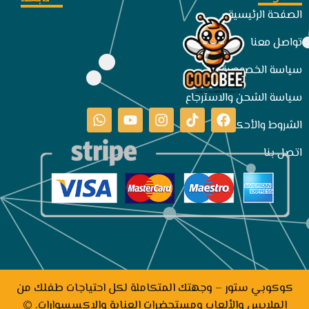
الصفحة الرئيسية
تواصل معنا
سياسة الخصوصية
سياسة الشحن والاسترجاع
الشروط والأحكام
اتصل بنا
كوكوبي ستور – وجهتك المتكاملة لكل احتياجات طفلك من
الملابس والألعاب ومستحضرات العناية والإكسسوارات. ©