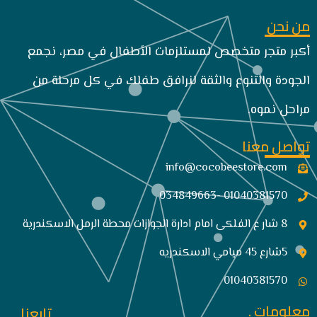
من نحن
أكبر متجر متخصص لمستلزمات الأطفال في مصر، نجمع
الجودة والتنوع والثقة لنرافق طفلك في كل مرحلة من
مراحل نموه.
تواصل معنا
info@cocobeestore.com​
01040381570 -034849663
8 شار ع الفلكى امام ادارة الجوازات محطة الرمل الاسكندرية
5شارع 45 ميامي الاسكندريه
01040381570
معلومات .
تابعنا