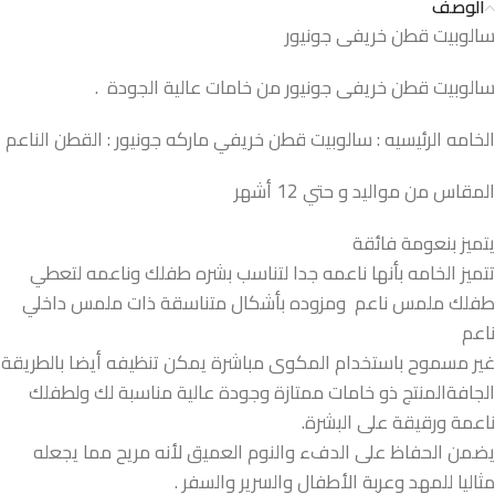
الوصف
سالوبيت قطن خريفى جونيور
سالوبيت قطن خريفى جونيور من خامات عالية الجودة .
الخامه الرئيسيه : سالوبيت قطن خريفي ماركه جونيور : القطن الناعم
المقاس من مواليد و حتي 12 أشهر
يتميز بنعومة فائقة
تتميز الخامه بأنها ناعمه جدا لتناسب بشره طفلك وناعمه لتعطي
طفلك ملمس ناعم ومزوده بأشكال متناسقة ذات ملمس داخلي
ناعم
غير مسموح باستخدام المكوى مباشرة يمكن تنظيفه أيضا بالطريقة
الجافةالمنتج ذو خامات ممتازة وجودة عالية مناسبة لك ولطفلك
ناعمة ورقيقة على البشرة.
يضمن الحفاظ على الدفء والنوم العميق لأنه مريح مما يجعله
مثاليا للمهد وعربة الأطفال والسرير والسفر .