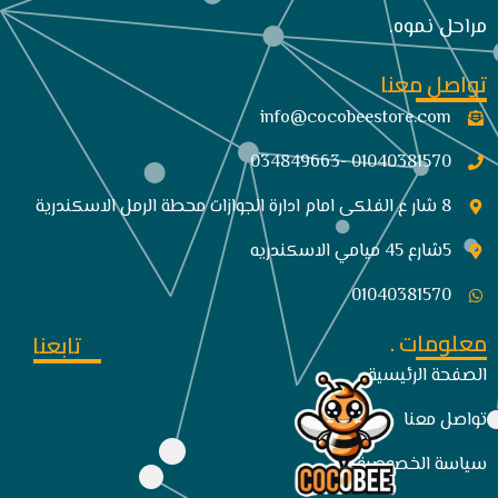
مراحل نموه.
تواصل معنا
info@cocobeestore.com​
01040381570 -034849663
8 شار ع الفلكى امام ادارة الجوازات محطة الرمل الاسكندرية
5شارع 45 ميامي الاسكندريه
01040381570
معلومات .
تابعنا
الصفحة الرئيسية
تواصل معنا
سياسة الخصوصية