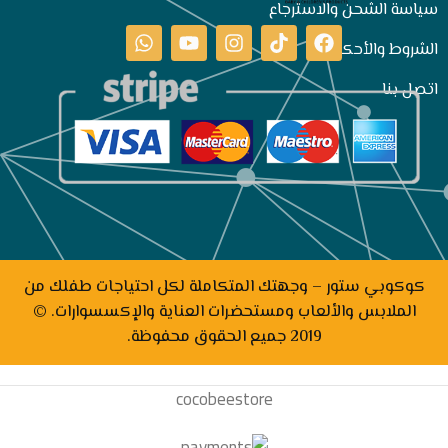
سياسة الشحن والاسترجاع
الشروط والأحكام
اتصل بنا
كوكوبي ستور – وجهتك المتكاملة لكل احتياجات طفلك من
الملابس والألعاب ومستحضرات العناية والإكسسوارات. ©
2019 جميع الحقوق محفوظة.
cocobeestore