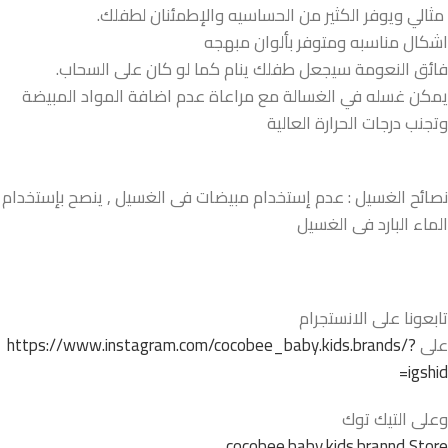
مثالي ويوفر الكثير من الحساسيه والإطمئنان لطفلك.
اشكال مناسبه ومتوفر بألوان مبهجه
فائق النعومة سيجعل طفلك ينام كما لو كان على السحاب.
يمكن غسله في الغسالة مع مراعاة عدم اضافة المواد المبيضة
وتجنب درجات الحرارة العالية
نصائح الغسيل : عدم إستخدام مبيضات فى الغسيل , ينصح بإستخدام
الماء البارد فى الغسيل
تابعونا على الانستجرام
على
https://www.instagram.com/cocobee_baby.kids.brands/?
igshid=
وعلى التيك توك
cocobee.baby.kids.brannd Store