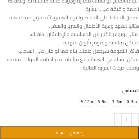
الجافةالمنتج ذو خامات ممتازة وجودة عالية مناسبة لك ولطفلك
ناعمة ورقيقة على البشرة.
يضمن الحفاظ على الدفء والنوم العميق لأنه مريح مما يجعله
مثاليا للمهد وعربة الأطفال والسرير والسفر .
مثالي ويوفر الكثير من الحساسيه والإطمئنان لطفلك.
اشكال مناسبه ومتوفر بألوان مبهجه
فائق النعومة سيجعل طفلك ينام كما لو كان على السحاب.
يمكن غسله في الغسالة مع مراعاة عدم اضافة المواد المبيضة
وتجنب درجات الحرارة العالية
المقاس
9-12m
6-9m
3-6m
0-3m
إضافة إلى السلة