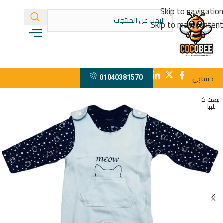
Skip to navigation
Skip to main content
01040381570
حسابى
بيعت ك
لها