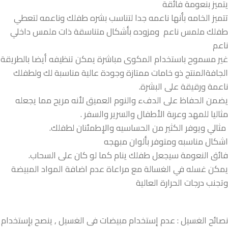
يتميز بنعومة فائقة
تتميز الخامه بأنها ناعمه جدا لتناسب بشره طفلك وناعمه لتعطي
طفلك ملمس ناعم ومزوده بأشكال متناسقة ذات ملمس داخلي
ناعم
غير مسموح باستخدام المكوى مباشرة يمكن تنظيفه أيضا بالطريقة
الجافةالمنتج ذو خامات ممتازة وجودة عالية مناسبة لك ولطفلك
ناعمة ورقيقة على البشرة.
يضمن الحفاظ على الدفء والنوم العميق لأنه مريح مما يجعله
مثاليا للمهد وعربة الأطفال والسرير والسفر .
مثالي ويوفر الكثير من الحساسيه والإطمئنان لطفلك.
اشكال مناسبه ومتوفر بألوان مبهجه
فائق النعومة سيجعل طفلك ينام كما لو كان على السحاب.
يمكن غسله في الغسالة مع مراعاة عدم اضافة المواد المبيضة
وتجنب درجات الحرارة العالية
نصائح الغسيل : عدم إستخدام مبيضات فى الغسيل , ينصح بإستخدام