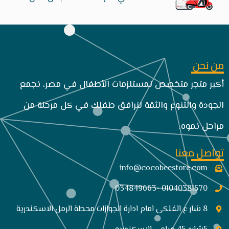
من نحن
أكبر متجر متخصص لمستلزمات الأطفال في مصر، نجمع
الجودة والتنوع والثقة لنرافق طفلك في كل مرحلة من
مراحل نموه.
تواصل معنا
info@cocobeestore.com​
01040381570 -034849663
8 شار ع الفلكى امام ادارة الجوازات محطة الرمل الاسكندرية