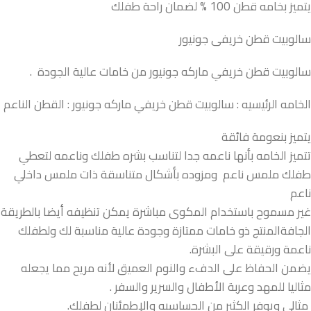
يتميز بخامه قطن 100 % لضمان راحة طفلك
سالوبيت قطن خريفى جونيور
سالوبيت قطن خريفي ماركه جونيور من خامات عالية الجودة .
الخامه الرئيسيه : سالوبيت قطن خريفي ماركه جونيور : القطن الناعم
يتميز بنعومة فائقة
تتميز الخامه بأنها ناعمه جدا لتناسب بشره طفلك وناعمه لتعطي
طفلك ملمس ناعم ومزوده بأشكال متناسقة ذات ملمس داخلي
ناعم
غير مسموح باستخدام المكوى مباشرة يمكن تنظيفه أيضا بالطريقة
الجافةالمنتج ذو خامات ممتازة وجودة عالية مناسبة لك ولطفلك
ناعمة ورقيقة على البشرة.
يضمن الحفاظ على الدفء والنوم العميق لأنه مريح مما يجعله
مثاليا للمهد وعربة الأطفال والسرير والسفر .
مثالي ويوفر الكثير من الحساسيه والإطمئنان لطفلك.