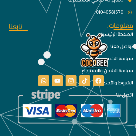
5شارع 45 ميامي الاسكندريه
01040381570
معلومات .
تابعنا
الصفحة الرئيسية
تواصل معنا
سياسة الخصوصية
سياسة الشحن والاسترجاع
الشروط والأحكام
اتصل بنا