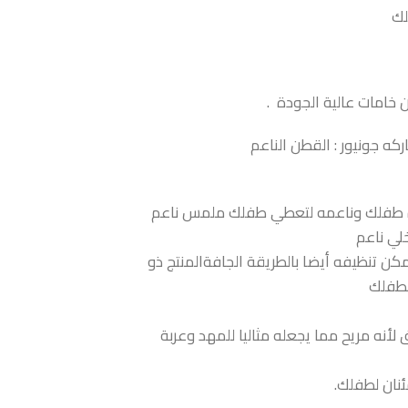
خامات عالية الجودة .
كه جونيور : القطن الناعم
بشره طفلك وناعمه لتعطي طفلك ملمس ناعم
لي ناعم
ن تنظيفه أيضا بالطريقة الجافةالمنتج ذو
لطفلك
أنه مريح مما يجعله مثاليا للمهد وعربة
ئنان لطفلك.