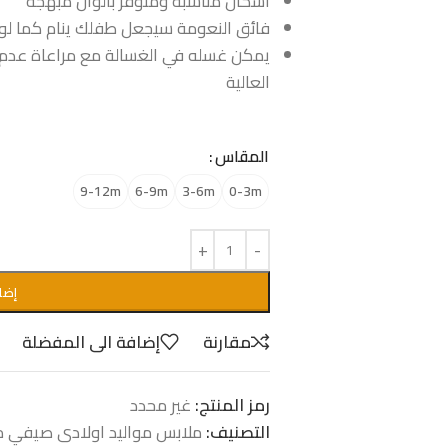
اشكال مناسبه ومتوفر بألوان مبهجه
فائق النعومة سيجعل طفلك ينام كما لو 
يمكن غسله في الغسالة مع مراعاة عدم ا
العالية
المقاس
9-12m
6-9m
3-6m
0-3m
إضا
مقارنة
إضافة الى المفضلة
رمز المنتج:
غير محدد
التصنيف:
ملابس مواليد اولادى صيفي من موا