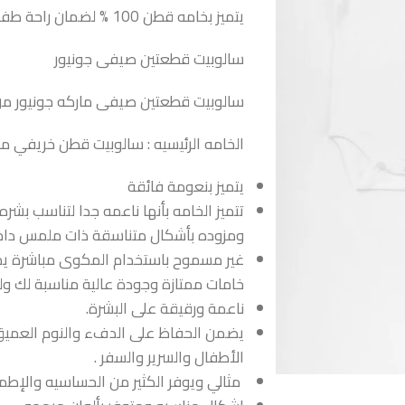
يتميز بخامه قطن 100 % لضمان راحة طفلك
سالوبيت قطعتين صيفى جونيور
سالوبيت قطعتين صيفى ماركه جونيور من 
الخامه الرئيسيه : سالوبيت قطن خريفي مار
يتميز بنعومة فائقة
تتميز الخامه بأنها ناعمه جدا لتناسب 
ومزوده بأشكال متناسقة ذات ملمس داخ
غير مسموح باستخدام المكوى مباشرة يمك
خامات ممتازة وجودة عالية مناسبة لك و
ناعمة ورقيقة على البشرة.
يضمن الحفاظ على الدفء والنوم العميق ل
الأطفال والسرير والسفر .
مثالي ويوفر الكثير من الحساسيه والإطم