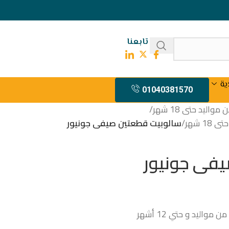
تابعنا
ية
01040381570
اليد حتى 18 شهر
/
 شهر
/
سالوبيت قطعتين صيفى جونيور
فى جونيور
ليد و حتي 12 أشهر