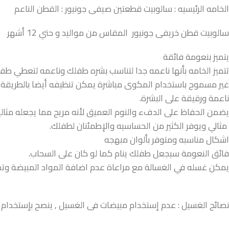
الخامه الرئيسيه : سالوبيت قطعتين صيفى جونيور : القطن الناعم
سالوبيت قطن خريفى جونيور المقاس من مواليد و حتي 12 أشهر
يتميز بنعومة فائقة
تتميز الخامه بأنها ناعمه جدا لتناسب بشره طفلك وناعمه لتعطي 
غير مسموح باستخدام المكوى مباشرة يمكن تنظيفه أيضا بالطريقة ا
ناعمة ورقيقة على البشرة.
يضمن الحفاظ على الدفء والنوم العميق لأنه مريح مما يجعله مثاليا 
مثالي ويوفر الكثير من الحساسيه والإطمئنان لطفلك.
اشكال مناسبه ومتوفر بألوان مبهجه
فائق النعومة سيجعل طفلك ينام كما لو كان على السحاب.
يمكن غسله في الغسالة مع مراعاة عدم اضافة المواد المبيضة وتجنب
نصائح الغسيل : عدم إستخدام مبيضات فى الغسيل , ينصح بإستخدام ال