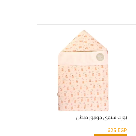
بورت شتوى جونيور مبطن
-28%
625
EGP
تيشرت نص كم جون