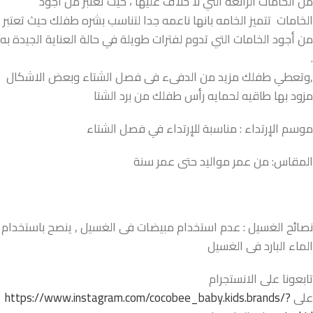
من الخامات الرائعة التي لا خلاف عليها ، حيث تعتبر من أجود
الخامات تتميز الخامه بانها ناعمه جدا لتناسب بشره طفلك حيث تعتبر
من أجود الخامات التي تدوم لفترات طويلة في حالة العناية الجيدة به
.
,وتعطي طفلك مزيد من الدفىء فى فصل الشتاء وبعض الاشكال
مزود بها طاقيه لحمايه رأس طفلك من برد الشتا
موسم الإرتداء : مناسبة للإرتداء في فصل الشتاء
المقاس: من عمر مواليد حتى عمر سنة
نصائح الغسيل : عدم استخدام مبيضات فى الغسيل , ينصح باستخدام
الماء البارد فى الغسيل
تابعونا على الانستجرام
على
https://www.instagram.com/cocobee_baby.kids.brands/?