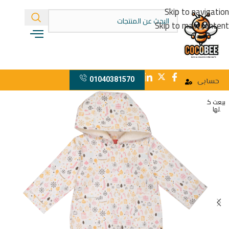
Skip to navigation
Skip to main content
01040381570
حسابى
بيعت ك
لها