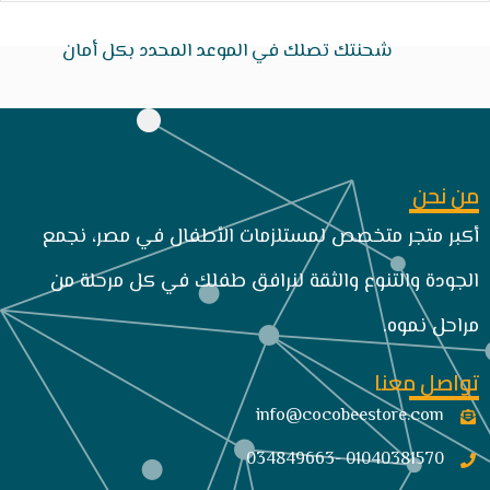
شحنتك تصلك في الموعد المحدد بكل أمان
من نحن
أكبر متجر متخصص لمستلزمات الأطفال في مصر، نجمع
الجودة والتنوع والثقة لنرافق طفلك في كل مرحلة من
مراحل نموه.
تواصل معنا
info@cocobeestore.com​
01040381570 -034849663