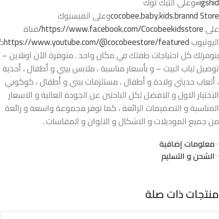
igshid=
وعلى التيك توك
cocobee.baby.kids.brannd Store
وعلى الفيسبوك
على
https://www.facebook.com/Cocobeekidsstore/
قناة
اليوتيوب
https://www.youtube.com/@cocobeestore/featured
ك
بتوفرلك كل احتياجات طفلك في مكان واحد . متوفرة الآن اونلاين –
توصيل لباب البيت – و بأسعار مناسبة ، ملابس بيبي و أطفال ، أحذية
، ألعاب حديثي ولادة و أطفال ، مستلزمات بيبي و أطفال ، كوكوبي
الاختيار الاول و الافضل لكل الباحثين عن الجودة العالية و الاسعار
المناسبة و التصميمات الرائعة ، كما نوفر مجموعة واسعة و رائعة
من جميع الموديلات و الاشكال و الالوان و المقاسات .
معلومات إضافية
الشحن و التسليم
منتجات ذات صلة