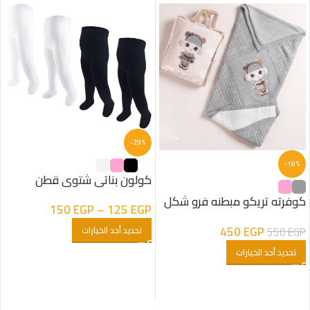
-29%
-18%
كولون بناتى شتوى قطن
كوفرته تريكو مبطنه فرو شكل
150
EGP
–
125
EGP
البنت
450
EGP
EGP
550
تحديد أحد الخيارات
تحديد أحد الخيارات