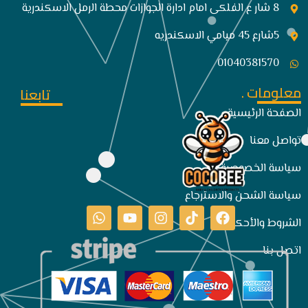
8 شار ع الفلكى امام ادارة الجوازات محطة الرمل الاسكندرية
5شارع 45 ميامي الاسكندريه
01040381570
معلومات .
تابعنا
الصفحة الرئيسية
تواصل معنا
سياسة الخصوصية
سياسة الشحن والاسترجاع
الشروط والأحكام
اتصل بنا