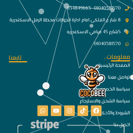
01040381570 -034849663
8 شار ع الفلكى امام ادارة الجوازات محطة الرمل الاسكندرية
5شارع 45 ميامي الاسكندريه
01040381570
معلومات .
تابعنا
الصفحة الرئيسية
تواصل معنا
سياسة الخصوصية
سياسة الشحن والاسترجاع
الشروط والأحكام
اتصل بنا