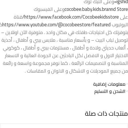
igshid=
وعلى التيك توك
cocobee.baby.kids.brannd Store
وعلى الفيسبوك
على
https://www.facebook.com/Cocobeekidsstore/
قناة
اليوتيوب
https://www.youtube.com/@cocobeestore/featured
ك
بتوفرلك كل احتياجات طفلك في مكان واحد . متوفرة الآن اونلاين –
توصيل لباب البيت – و بأسعار مناسبة ، ملابس بيبي و أطفال ، أحذية
، ألعاب حديثي ولادة و أطفال ، مستلزمات بيبي و أطفال ، كوكوبي
الاختيار الاول و الافضل لكل الباحثين عن الجودة العالية و الاسعار
المناسبة و التصميمات الرائعة ، كما نوفر مجموعة واسعة و رائعة
من جميع الموديلات و الاشكال و الالوان و المقاسات .
معلومات إضافية
الشحن و التسليم
منتجات ذات صلة