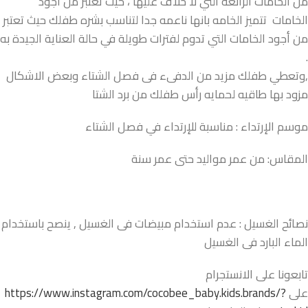
من الخامات الرائعة التي لا خلاف عليها ، حيث تعتبر من أجود
الخامات تتميز الخامه بانها ناعمه جدا لتناسب بشره طفلك حيث تعتبر
من أجود الخامات التي تدوم لفترات طويلة في حالة العناية الجيدة به
.
,وتعطي طفلك مزيد من الدفىء فى فصل الشتاء وبعض الاشكال
مزود بها طاقيه لحمايه رأس طفلك من برد الشتا
موسم الإرتداء : مناسبة للإرتداء في فصل الشتاء
المقاس: من عمر مواليد حتى عمر سنة
نصائح الغسيل : عدم استخدام مبيضات فى الغسيل , ينصح باستخدام
الماء البارد فى الغسيل
تابعونا على الانستجرام
على
https://www.instagram.com/cocobee_baby.kids.brands/?