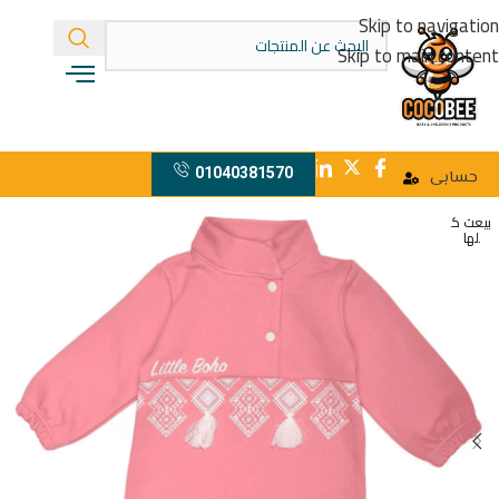
Skip to navigation
Skip to main content
01040381570
حسابى
بيعت ك
لها