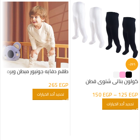
-29%
طقم دفايه جونيور مبطن وبره
لون كريمى
كولون بناتى شتوى قطن
265
EGP
150
EGP
–
125
EGP
تحديد أحد الخيارات
تحديد أحد الخيارات