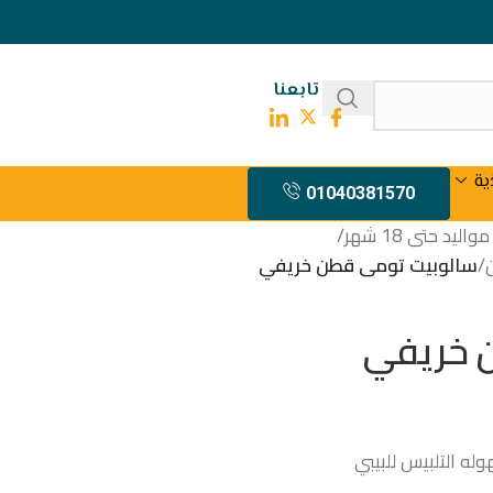
تابعنا
ية
01040381570
يد حتى 18 شهر
/
/
سالوبيت تومى قطن خريفي
 خريفي
له التلبيس للبيبي