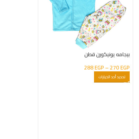
بيجامه يونيكورن قطن
سالوبيت تومى ق
288
EGP
–
270
EGP
335
EGP
تحديد أحد الخيارات
تحديد أحد الخيارات