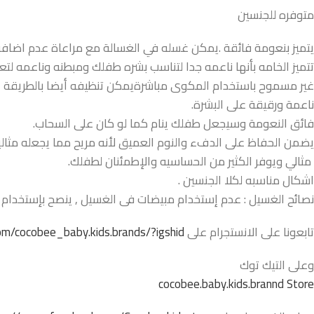
متوفره للجنسين
يتميز بنعومة فائقة .يمكن غسله في الغسالة مع مراعاة عدم اضافة ا
تتميز الخامه بأنها ناعمه جدا لتناسب بشره طفلك ومبطنه وناعمه
غير مسموح باستخدام المكوى مباشرةيمكن تنظيفه أيضا بالطريقة ال
ناعمة ورقيقة على البشرة.
فائق النعومة وسيجعل طفلك ينام كما لو كان على السحاب.
يضمن الحفاظ على الدفء والنوم العميق لأنه مريح مما يجعله مثاليا 
مثالي ويوفر الكثير من الحساسيه والإطمئنان لطفلك.
اشكال مناسبه لكلا الجنسين .
نصائح الغسيل : عدم إستخدام مبيضات فى الغسيل , ينصح بإستخدام ال
تابعونا على الانستجرام على
m/cocobee_baby.kids.brands/?igshid=
وعلى التيك توك
cocobee.baby.kids.brannd Store