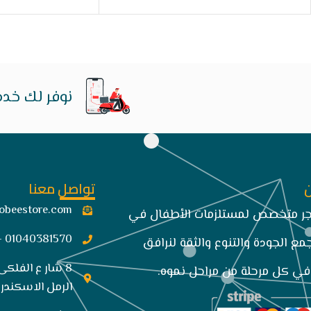
نوفر لك خدم
تواصل معنا
obeestore.com​
تجر متخصص لمستلزمات الأطفال في
01040381570 -034849663
مع الجودة والتنوع والثقة لنرافق
8 شار ع الفلكى
ي كل مرحلة من مراحل نموه.
الرمل الاسكندري