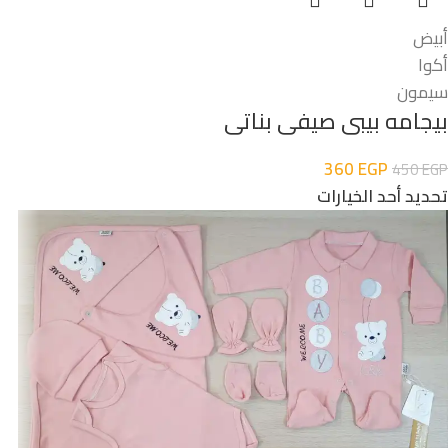
أبيض
أكوا
سيمون
بيجامه بيبى صيفى بناتى
360
EGP
450
EGP
تحديد أحد الخيارات