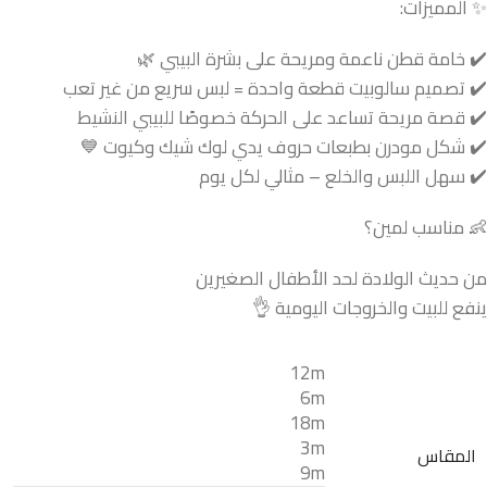
✨ المميزات:
✔️ خامة قطن ناعمة ومريحة على بشرة البيبي 🌿
✔️ تصميم سالوبيت قطعة واحدة = لبس سريع من غير تعب
✔️ قصة مريحة تساعد على الحركة خصوصًا للبيبي النشيط
✔️ شكل مودرن بطبعات حروف يدي لوك شيك وكيوت 💙
✔️ سهل اللبس والخلع – مثالي لكل يوم
👶 مناسب لمين؟
من حديث الولادة لحد الأطفال الصغيرين
ينفع للبيت والخروجات اليومية 👌
12m
6m
18m
3m
المقاس
9m