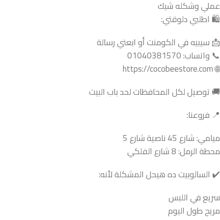
عملي وشكله شيك
🛍️ اطلبي دلوقتي:
📩 سيبيه في الكومنت أو ابعتي رسالة
📞 واتساب: 01040381570
🌐 https://cocobeestore.com
🚚 توصيل لكل المحافظات لحد باب البيت
📍 فروعنا:
ميامي: شارع 45 ناصية شارع 5
محطة الرمل: 8 شارع الفلكي
✔️ السالوبيت ده هيحل المشكلة لأنه:
سريع في اللبس
مريح طول اليوم