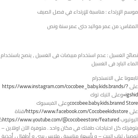
موسم الإرتداء : مناسبة للإرتداء في فصل الصيف
المقاس: من عمر مواليد حتى عمر سنة ونص
نصائح الغسيل : عدم استخدام مبيضات فى الغسيل , ينصح باستخدام
الماء البارد فى الغسيل
تابعونا على الانستجرام
على
https://www.instagram.com/cocobee_baby.kids.brands/?
igshid=
وعلى التيك توك
cocobee.baby.kids.brannd Store
وعلى الفيسبوك
على
https://www.facebook.com/Cocobeekidsstore/
قناة
اليوتيوب
https://www.youtube.com/@cocobeestore/featured
ك
بتوفرلك كل احتياجات طفلك في مكان واحد . متوفرة الآن اونلاين –
توصيل لباب البيت – و بأسعار مناسبة ، ملابس بيبي و أطفال ، أحذية