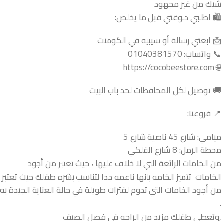
شيك من غير مجهود
🛍️ اطلبي دلوقتي قبل ما يخلص:
📩 ابعتي رسالة أو سيبيه في الكومنت
📞 واتساب: 01040381570
🌐 https://cocobeestore.com
🚚 توصيل لكل المحافظات لحد باب البيت
📍 فروعنا:
ميامي: شارع 45 ناصية شارع 5
محطة الرمل: 8 شارع الفلكي
من الخامات الرائعة التي لا خلاف عليها ، حيث تعتبر من أجود
الخامات تتميز الخامه بانها ناعمه جدا لتناسب بشره طفلك حيث تعتبر
من أجود الخامات التي تدوم لفترات طويلة في حالة العناية الجيدة به
.
,وتعطي طفلك مزيد من الراحه فى فصل الصيف