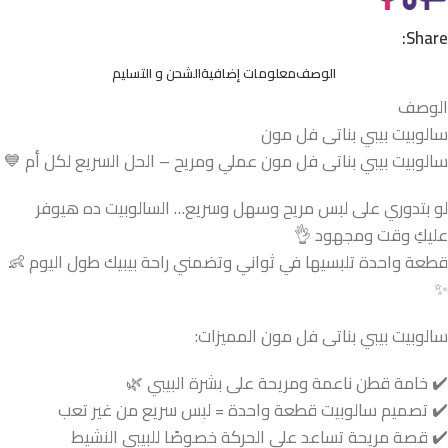
Share:
الوصف
معلومات إضافية
الشحن و التسليم
الوصف
سالوبيت بيبي بناتى فل مون
سالوبيت بيبي بناتى فل مون عملي ومريح – الحل السريع لكل أم 💙
لو بتدوري على لبس مريح وسهل وسريع… السالوبيت ده هيوفر
عليكِ وقت ومجهود 👌
قطعة واحدة تلبسيها في ثواني وتضمني راحة بيبيك طول اليوم 👶
✨
سالوبيت بيبي بناتى فل مون المميزات:
✔️ خامة قطن ناعمة ومريحة على بشرة البيبي 🌿
✔️ تصميم سالوبيت قطعة واحدة = لبس سريع من غير تعب
✔️ قصة مريحة تساعد على الحركة خصوصًا للبيبي النشيط