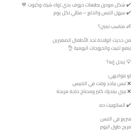
✔️ شكل مودرن بطبعات حروف يدي لوك شيك وكيوت 💙
✔️ سهل اللبس والخلع – مثالي لكل يوم
👶 مناسب لمين؟
من حديث الولادة لحد الأطفال الصغيرين
ينفع للبيت والخروجات اليومية 👌
💡 بيحل إيه؟
لو بتواجهي:
❌ لبس بياخد وقت في التلبيس
❌ بيبي بيتحرك كتير ومحتاج حاجة مريحة
✔️ السالوبيت ده:
سريع في اللبس
مريح طول اليوم