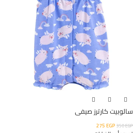
سالوبيت كارترز صيفى
275
EGP
350
EGP