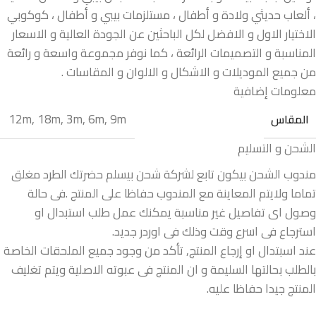
، ألعاب حديثي ولادة و أطفال ، مستلزمات بيبي و أطفال ، كوكوبي
الاختيار الاول و الافضل لكل الباحثين عن الجودة العالية و الاسعار
المناسبة و التصميمات الرائعة ، كما نوفر مجموعة واسعة و رائعة
من جميع الموديلات و الاشكال و الالوان و المقاسات .
معلومات إضافية
12m
,
18m
,
3m
,
6m
,
9m
المقاس
الشحن و التسليم
مندوب الشحن بيكون تابع لشركة شحن بيسلم حضرتك الطرد مغلق
تماما ولايتم المعاينة مع المندوب حفاظا على المنتج .فى حالة
وصول اى تفاصيل غير مناسبة يمكنك عمل طلب استبدال او
استرجاع فى اسرع وقت وذلك فى اوردر جديد.
عند اسبتدال او إرجاع المنتج, تأكد من وجود جميع الملحقات الخاصة
بالطلب بحالتها السليمة و ان المنتج فى عبوته الاصلية ويتم تغليف
المنتج جيدا حفاظا عليه.