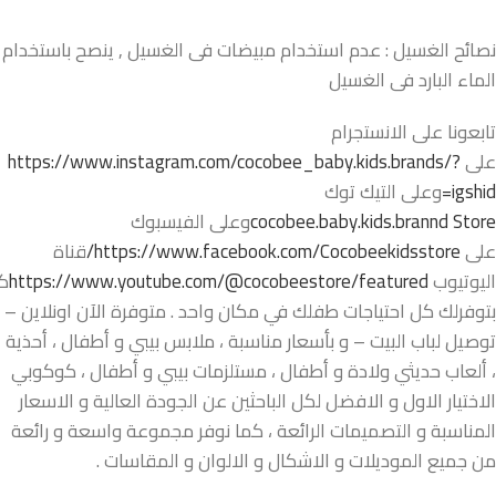
نصائح الغسيل : عدم استخدام مبيضات فى الغسيل , ينصح باستخدام
الماء البارد فى الغسيل
تابعونا على الانستجرام
على
https://www.instagram.com/cocobee_baby.kids.brands/?
igshid=
وعلى التيك توك
cocobee.baby.kids.brannd Store
وعلى الفيسبوك
على
https://www.facebook.com/Cocobeekidsstore/
قناة
اليوتيوب
https://www.youtube.com/@cocobeestore/featured
ك
بتوفرلك كل احتياجات طفلك في مكان واحد . متوفرة الآن اونلاين –
توصيل لباب البيت – و بأسعار مناسبة ، ملابس بيبي و أطفال ، أحذية
، ألعاب حديثي ولادة و أطفال ، مستلزمات بيبي و أطفال ، كوكوبي
الاختيار الاول و الافضل لكل الباحثين عن الجودة العالية و الاسعار
المناسبة و التصميمات الرائعة ، كما نوفر مجموعة واسعة و رائعة
من جميع الموديلات و الاشكال و الالوان و المقاسات .