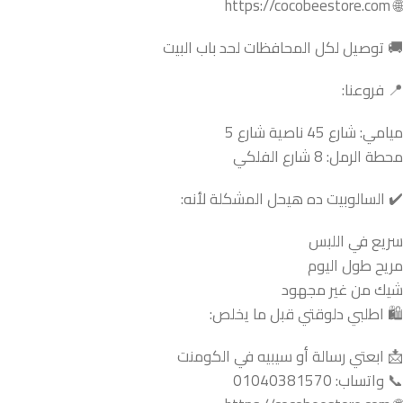
🌐 https://cocobeestore.com
🚚 توصيل لكل المحافظات لحد باب البيت
📍 فروعنا:
ميامي: شارع 45 ناصية شارع 5
محطة الرمل: 8 شارع الفلكي
✔️ السالوبيت ده هيحل المشكلة لأنه:
سريع في اللبس
مريح طول اليوم
شيك من غير مجهود
🛍️ اطلبي دلوقتي قبل ما يخلص:
📩 ابعتي رسالة أو سيبيه في الكومنت
📞 واتساب: 01040381570