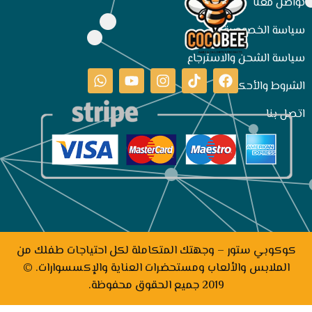
تواصل معنا
سياسة الخصوصية
سياسة الشحن والاسترجاع
الشروط والأحكام
اتصل بنا
كوكوبي ستور – وجهتك المتكاملة لكل احتياجات طفلك من
الملابس والألعاب ومستحضرات العناية والإكسسوارات. ©
2019 جميع الحقوق محفوظة.