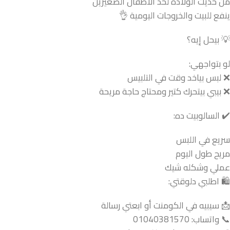
من حديث الولادة لحد الأطفال الصغيرين
ينفع للبيت والخروجات اليومية 👌
💡 بيحل إيه؟
لو بتواجهي:
❌ لبس بياخد وقت في التلبيس
❌ بيبي بيتحرك كتير ومحتاج حاجة مريحة
✔️ السالوبيت ده:
سريع في اللبس
مريح طول اليوم
عملي وشكله شيك
🛍️ اطلبي دلوقتي:
📩 سيبيه في الكومنت أو ابعتي رسالة
📞 واتساب: 01040381570