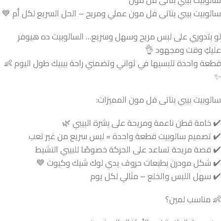
سالوبيت بيبي بناتى فل مون
سالوبيت بيبي بناتى فل مون عملي ومريح – الحل السريع لكل أم 💙
لو بتدوري على لبس مريح وسهل وسريع… السالوبيت ده هيوفر
عليكِ وقت ومجهود 👌
قطعة واحدة تلبسيها في ثواني وتضمني راحة بيبيك طول اليوم 👶
✨
سالوبيت بيبي بناتى فل مون المميزات:
✔️ خامة قطن ناعمة ومريحة على بشرة البيبي 🌿
✔️ تصميم سالوبيت قطعة واحدة = لبس سريع من غير تعب
✔️ قصة مريحة تساعد على الحركة خصوصًا للبيبي النشيط
✔️ شكل مودرن بطبعات حروف يدي لوك شيك وكيوت 💙
✔️ سهل اللبس والخلع – مثالي لكل يوم
👶 مناسب لمين؟