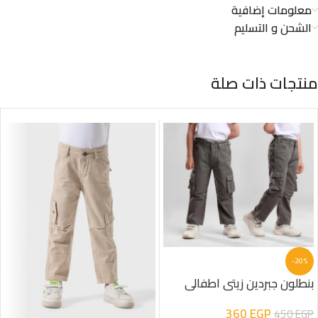
معلومات إضافية
الشحن و التسليم
منتجات ذات صلة
-20%
بنطلون جبردين زيتى اطفالى
360
EGP
450
EGP