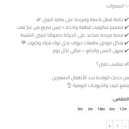
✨ المميزات:
✔️ خامة قطن ناعمة ومريحة على بشرة البيبي 🌿
✔️ تصميم سالوبيت قطعة واحدة = لبس سريع من غير تعب
✔️ قصة مريحة تساعد على الحركة خصوصًا للبيبي النشيط
✔️ شكل مودرن بطبعات حروف يدي لوك شيك وكيوت 💙
✔️ سهل اللبس والخلع – مثالي لكل يوم
👶 مناسب لمين؟
من حديث الولادة لحد الأطفال الصغيرين
ينفع للبيت والخروجات اليومية 👌
المقاس
9m
3m
18m
6m
12m