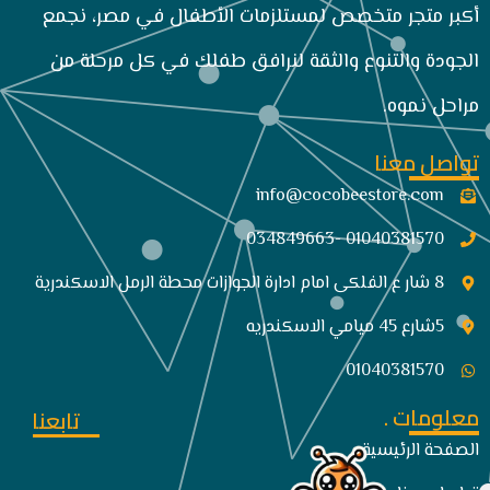
أكبر متجر متخصص لمستلزمات الأطفال في مصر، نجمع
الجودة والتنوع والثقة لنرافق طفلك في كل مرحلة من
مراحل نموه.
تواصل معنا
info@cocobeestore.com​
01040381570 -034849663
8 شار ع الفلكى امام ادارة الجوازات محطة الرمل الاسكندرية
5شارع 45 ميامي الاسكندريه
01040381570
معلومات .
تابعنا
الصفحة الرئيسية