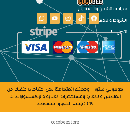
سياسة الشحن والاسترجاع
الشروط والأحكام
اتصل بنا
كوكوبي ستور – وجهتك المتكاملة لكل احتياجات طفلك من
الملابس والألعاب ومستحضرات العناية والإكسسوارات. ©
2019 جميع الحقوق محفوظة.
cocobeestore