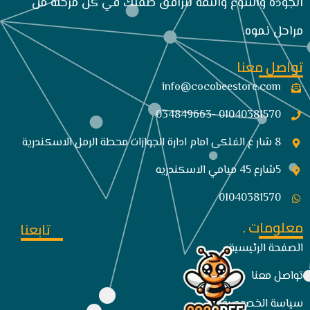
الجودة والتنوع والثقة لنرافق طفلك في كل مرحلة من
مراحل نموه.
تواصل معنا
info@cocobeestore.com​
01040381570 -034849663
8 شار ع الفلكى امام ادارة الجوازات محطة الرمل الاسكندرية
5شارع 45 ميامي الاسكندريه
01040381570
معلومات .
تابعنا
الصفحة الرئيسية
تواصل معنا
سياسة الخصوصية