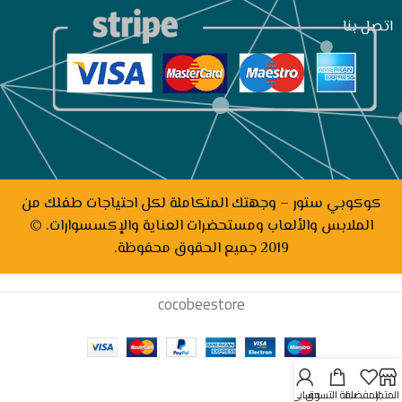
اتصل بنا
كوكوبي ستور – وجهتك المتكاملة لكل احتياجات طفلك من
الملابس والألعاب ومستحضرات العناية والإكسسوارات. ©
2019 جميع الحقوق محفوظة.
cocobeestore
المتجر
المفضلة
سلة التسوق
حسابي