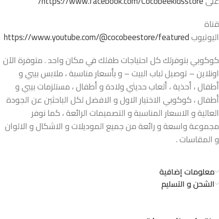
على
https://www.facebook.com/Cocobeekidsstore/
قناة
اليوتيوب
https://www.youtube.com/@cocobeestore/featured
كوكوبي بتوفرلك كل احتياجات طفلك في مكان واحد . متوفرة الآن
اونلاين – توصيل لباب البيت – و بأسعار مناسبة ، ملابس بيبي و
أطفال ، أحذية ، ألعاب حديثي ولادة و أطفال ، مستلزمات بيبي و
أطفال ، كوكوبي الاختيار الاول و الافضل لكل الباحثين عن الجودة
العالية و الاسعار المناسبة و التصميمات الرائعة ، كما نوفر
مجموعة واسعة و رائعة من جميع الموديلات و الاشكال و الالوان
و المقاسات .
معلومات إضافية
الشحن و التسليم