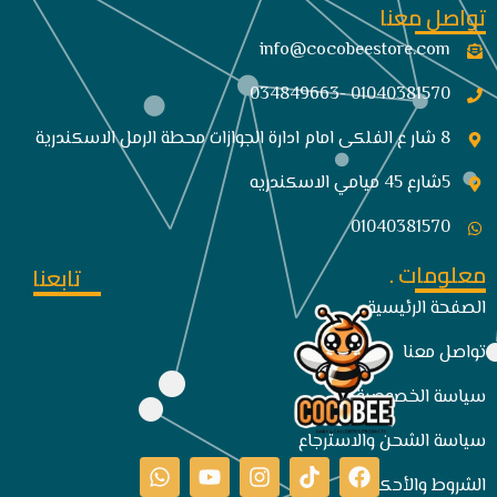
تواصل معنا
info@cocobeestore.com​
01040381570 -034849663
8 شار ع الفلكى امام ادارة الجوازات محطة الرمل الاسكندرية
5شارع 45 ميامي الاسكندريه
01040381570
معلومات .
تابعنا
الصفحة الرئيسية
تواصل معنا
سياسة الخصوصية
سياسة الشحن والاسترجاع
الشروط والأحكام