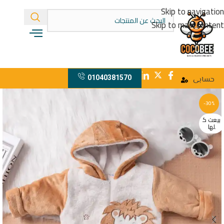
Skip to navigation
Skip to main content
01040381570
حسابى
-30%
بيعت ك
لها