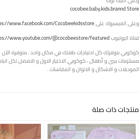
وعلى التيك توك
cocobee.baby.kids.brannd Store
وعلى الفيسبوك على
ps://www.facebook.com/Cocobeekidsstore/
قناة اليوتيوب
ps://www.youtube.com/@cocobeestore/featured
كوكوبي بتوفرلك كل احتياجات طفلك في مكان واحد . متوفرة الآن اونل
مستلزمات بيبي و أطفال ، كوكوبي الاختيار الاول و الافضل لكل البا
الموديلات و الاشكال و الالوان و المقاسات .
منتجات ذات صلة