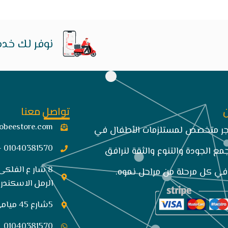
نوفر لك خدم
تواصل معنا
obeestore.com​
تجر متخصص لمستلزمات الأطفال في
01040381570 -034849663
مع الجودة والتنوع والثقة لنرافق
8 شار ع الفلكى
ي كل مرحلة من مراحل نموه.
الرمل الاسكندري
5شارع 45 ميامي الاسكندريه
01040381570