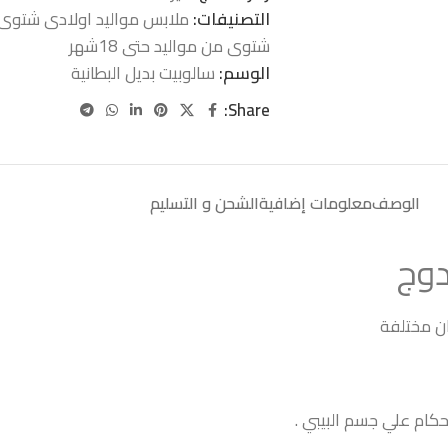
التصنيفات:
ملابس مواليد اولادى شتوى من م
شتوى من مواليد حتى 18شهر
الوسم:
سالوبيت بديل البطانية
Share:
الوصف
معلومات إضافية
الشحن و التسليم
دوج
ان مختلفة
حكام علي جسم البيبي .