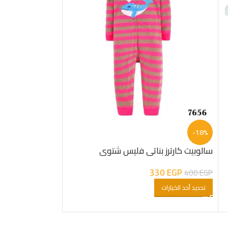
-18%
دفايه شتوى بيبى
سالوبيت كارترز بناتى فليس شتوى
EGP
–
180
EGP
330
EGP
400
EGP
تحديد أحد الخيارات
تحديد أحد الخيارات