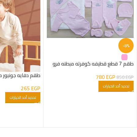
-8%
طقم 7 قطع قطيفه كوفرته مبطنه فرو
شكل هلال بناتى
طقم دفايه جونيور م
780
EGP
850
EGP
تحديد أحد الخيارات
265
EGP
تحديد أحد الخيارات