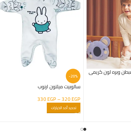
بطن وبره لون كريمى
-20%
سالوبيت ميلتون ارنوب
330
EGP
–
320
EGP
تحديد أحد الخيارات