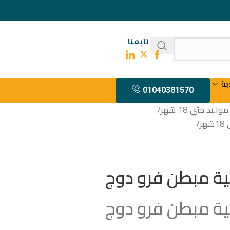
تابعنا
ية
01040381570
يد حتى 18 شهر
/
ر
/
نية مبطن فرو دوج
نية مبطن فرو دوج