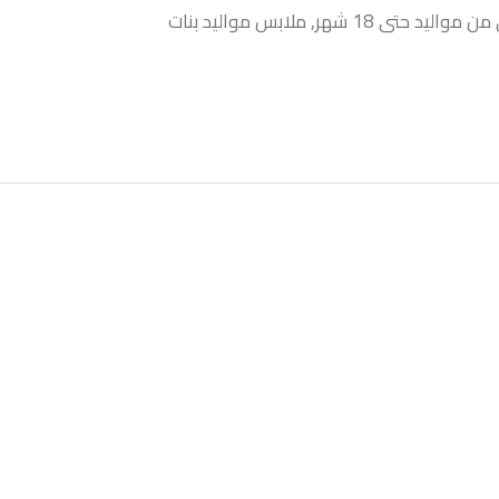
واليد حتى 18 شهر
,
ملابس مواليد بنات