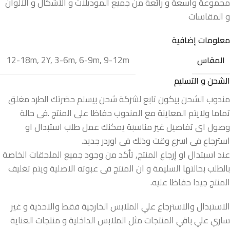
مجموعة واسعة و رائعة من جميع الموديلات و الأشكال و الألوان
و المقاسات
معلومات إضافية
12-18m
,
2Y
,
3-6m
,
6-9m
,
9-12m
المقاس
الشحن و التسليم
مندوب الشحن بيكون تابع لشركة شحن بيسلم حضرتك الطرد مغلق
تماما ولايتم المعاينة مع المندوب حفاظا على المنتج .فى حالة
وصول اى تفاصيل غير مناسبة يمكنك عمل طلب استبدال او
استرجاع فى اسرع وقت وذلك فى اوردر جديد.
عند اسبتدال او إرجاع المنتج, تأكد من وجود جميع الملحقات الخاصة
بالطلب بحالتها السليمة و ان المنتج فى عبوته الاصلية ويتم تغليف
المنتج جيدا حفاظا عليه.
الاستبدال والاسترجاع علي الملابس الخارجية فقط والاحذية و غير
ساري علي باقي المنتجات مثل الملابس الداخلية و منتجات العناية