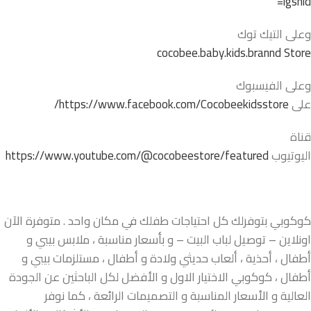
igshid=
وعلى التيك توك
cocobee.baby.kids.brannd Store
وعلى الفيسبوك
على
https://www.facebook.com/Cocobeekidsstore/
قناة
اليوتيوب
https://www.youtube.com/@cocobeestore/featured
كوكوبي بتوفرلك كل احتياجات طفلك في مكان واحد . متوفرة الآن
اونلاين – توصيل لباب البيت – و بأسعار مناسبة ، ملابس بيبي و
أطفال ، أحذية ، ألعاب حديثي ولادة و أطفال ، مستلزمات بيبي و
أطفال ، كوكوبي الاختيار الاول و الأفضل لكل الباحثين عن الجودة
العالية و الأسعار المناسبة و التصميمات الرائعة ، كما نوفر