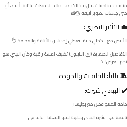
مناسب لمناسبات مثل: حفلات عيد ميلاد، تجمعات عائلية، أعياد، أو
حتى جلسات تصوير أنيقة 🎂📸
💼 التأثير البصري:
الأبيض مع الكحلي دايمًا يعطي إحساس بالأناقة والفخامة 👌
التفاصيل الصغيرة (زي البابيون) تضيف لمسة راقية وكأن البيبي هو
نجم العرض! ⭐
🧵
ثالثاً: الخامات والجودة
✔️ البودي شيرت:
خامة المنتج قطن مع بوليستر
ناعمة على بشرة البيبي وحلوة للجو المعتدل والدافي