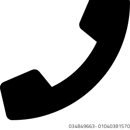
01040381570 -034849663