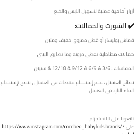
أزرار أمامية
عملية لتسهيل اللبس والخلع
✔️ الشورت والحمالات:
قماش بوليستر أو قطن ممزوج، خفيف ومتين
حمالات مطاطية
تعطي مرونة وما تضايق البيبي
المقاسات : 3/6 & 6/9 & 9/12 & 12/18 & سنيتن
نصائح الغسيل : عدم إستخدام مبيضات فى الغسيل , ينصح بإستخدام
الماء البارد فى الغسيل
تابعونا على الانستجرام
على
https://www.instagram.com/cocobee_baby.kids.brands/?