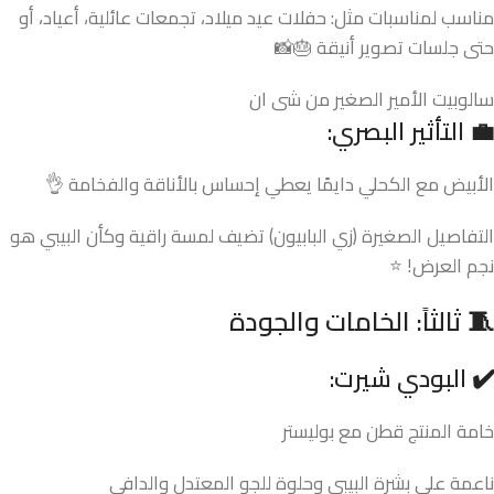
مناسب لمناسبات مثل: حفلات عيد ميلاد، تجمعات عائلية، أعياد، أو
حتى جلسات تصوير أنيقة 🎂📸
سالوبيت الأمير الصغير من شى ان
💼 التأثير البصري:
الأبيض مع الكحلي دايمًا يعطي إحساس بالأناقة والفخامة 👌
التفاصيل الصغيرة (زي البابيون) تضيف لمسة راقية وكأن البيبي هو
نجم العرض! ⭐
🧵
ثالثاً: الخامات والجودة
✔️ البودي شيرت:
خامة المنتج قطن مع بوليستر
ناعمة على بشرة البيبي وحلوة للجو المعتدل والدافي