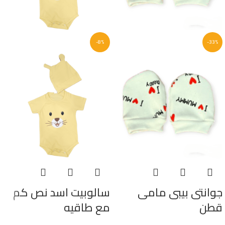
-8%
-33%
جوانتى بيبى مامى
سالوبيت اسد نص كم
قطن
مع طاقيه