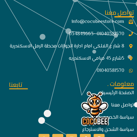
تواصل معنا
info@cocobeestore.com​
01040381570 -034849663
8 شار ع الفلكى امام ادارة الجوازات محطة الرمل الاسكندرية
5شارع 45 ميامي الاسكندريه
01040381570
معلومات .
تابعنا
الصفحة الرئيسية
تواصل معنا
سياسة الخصوصية
سياسة الشحن والاسترجاع