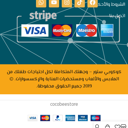
الشروط والأحكام
اتصل بنا
كوكوبي ستور – وجهتك المتكاملة لكل احتياجات طفلك من
الملابس والألعاب ومستحضرات العناية والإكسسوارات. ©
2019 جميع الحقوق محفوظة.
cocobeestore