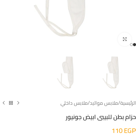
اضغط للتكبير
الرئيسية
/
ملابس مواليد
/
ملابس داخلي
حزام بطن للبيبى ابيض جونيور
110
EGP