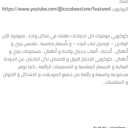
قناة
اليوتيوب
https://www.youtube.com/@cocobeestore/featured
كوكوبي بتوفرلك كل احتياجات طفلك في مكان واحد . متوفرة الآن
اونلاين – توصيل لباب البيت – و بأسعار مناسبة ، ملابس بيبي و
أطفال ، أحذية ، ألعاب حديثي ولادة و أطفال ، مستلزمات بيبي و
أطفال ، كوكوبي الاختيار الاول و الافضل لكل الباحثين عن الجودة
العالية و الاسعار المناسبة و التصميمات الرائعة ، كما نوفر
مجموعة واسعة و رائعة من جميع الموديلات و الاشكال و الالوان
و المقاسات .
معلومات إضافية