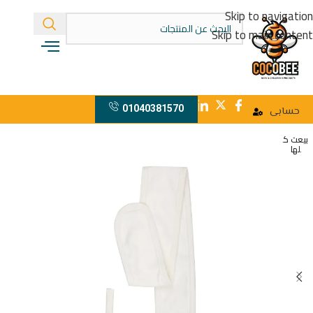
Skip to navigation
Skip to main content
01040381570
حسابى
بيعت ك
لها