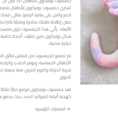
جمبسوت يونيكورن للأطفال 3D شى ان
اشتري جمبسوت يونيكورن للأطفال بتصميم 
ناعم وآمن على بشرة الرضع، مثالي للشتاء، 
جعل إطلالة طفلك ساحرة ومليئة بالبراء
الأبعاد. يأتي هذا الجيمسوت بلون بنفس
شكل يونيكورن بقرن لطيف، أجنحة خلفية 
خيالية محببة.
تم تصنيع الجيمسوت من قماش فائق النعو
الأطفال الحساسة، ويوفر الدفء والراحة 
بحرية الحركة والنوم المريح، مما يجعله خيار
الخروج.
يُعد جمبسوت يونيكورن للرضع خيارًا مثاليًا
كهدية أنيقة للمواليد الجدد، حيث يجمع بين
🔹 المميزات الرئيسية