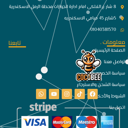
8 شار ع الفلكى امام ادارة الجوازات محطة الرمل الاسكندرية
5شارع 45 ميامي الاسكندريه
01040381570
معلومات .
تابعنا
الصفحة الرئيسية
تواصل معنا
سياسة الخصوصية
سياسة الشحن والاسترجاع
الشروط والأحكام
اتصل بنا