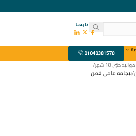
تابعنا
ية
01040381570
يد حتى 18 شهر
/
/
بيجامه مامى قطن