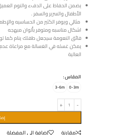
يضمن الحفاظ على الدفء والنوم العميق ل
الأطفال والسرير والسفر .
مثالي ويوفر الكثير من الحساسيه والإطم
اشكال مناسبه ومتوفر بألوان مبهجه
فائق النعومة سيجعل طفلك ينام كما لو 
يمكن غسله في الغسالة مع مراعاة عدم ا
العالية
المقاس
3-6m
0-3m
إضا
مقارنة
إضافة الى المفضلة