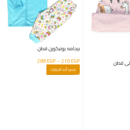
بيجامه يونيكورن قطن
288
EGP
–
270
EGP
ناتى قطن
تحديد أحد الخيارات