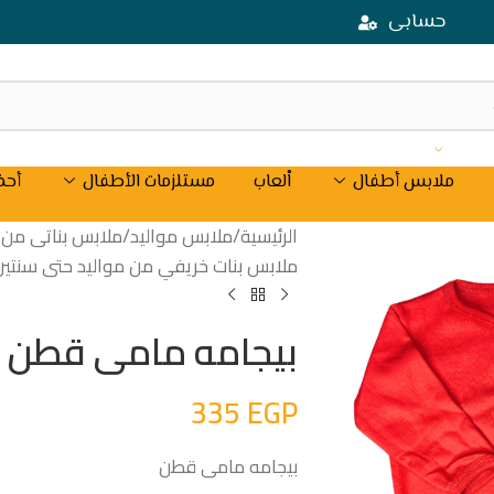
حسابى
ملابس أطفال
اْلعاب
مستلزمات الأطفال
أحذ
الرئيسية
/
ملابس مواليد
/
ملابس بناتى من موال
ملابس بنات خريفي من مواليد حتى سنتين
بيجامه مامى قطن
335
EGP
بيجامه مامى قطن