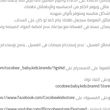
يضمن الحفاظ على الدفء والنوم العميق لأنه مريح مما يجعله مثاليا 
مثالي ويوفر الكثير من الحساسيه والإطمئنان لطفلك.
اشكال مناسبه ومتوفر بألوان مبهجه
فائق النعومة سيجعل طفلك ينام كما لو كان على السحاب.
يمكن غسله في الغسالة مع مراعاة عدم اضافة المواد المبيضة وتجنب
نصائح الغسيل : عدم إستخدام مبيضات فى الغسيل , ينصح بإستخدام ال
تابعونا على الانستجرام على
m/cocobee_baby.kids.brands/?igshid=
وعلى التيك توك
cocobee.baby.kids.brannd Store
وعلى الفيسبوك على
ps://www.facebook.com/Cocobeekidsstore/
قناة اليوتيوب
ps://www.youtube.com/@cocobeestore/featured