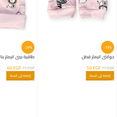
-20%
-33%
جوانتى انيملز قطن
طاقية بيبى انيملز ب
60
EGP
50
EGP
75
EGP
75
EGP
إضافة إلى السلة
إضافة إلى السلة