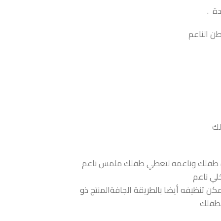
ة .
طن الناعم
بشره طفلك وناعمه لتعطي طفلك ملمس ناعم
لي ناعم
ن تنظيفه أيضا بالطريقة الجافةالمنتج ذو
لطفلك