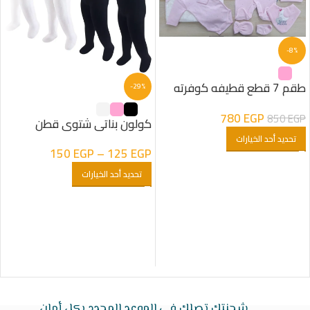
-8%
طقم 7 قطع قطيفه كوفرته
-29%
مبطنه فرو شكل هلال بناتى
780
EGP
850
EGP
كولون بناتى شتوى قطن
تحديد أحد الخيارات
150
EGP
–
125
EGP
تحديد أحد الخيارات
شحنتك تصلك في الموعد المحدد بكل أمان