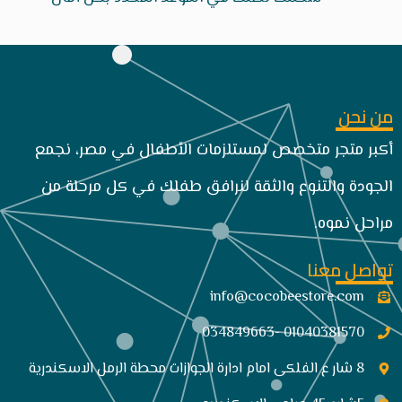
من نحن
أكبر متجر متخصص لمستلزمات الأطفال في مصر، نجمع
الجودة والتنوع والثقة لنرافق طفلك في كل مرحلة من
مراحل نموه.
تواصل معنا
info@cocobeestore.com​
01040381570 -034849663
8 شار ع الفلكى امام ادارة الجوازات محطة الرمل الاسكندرية