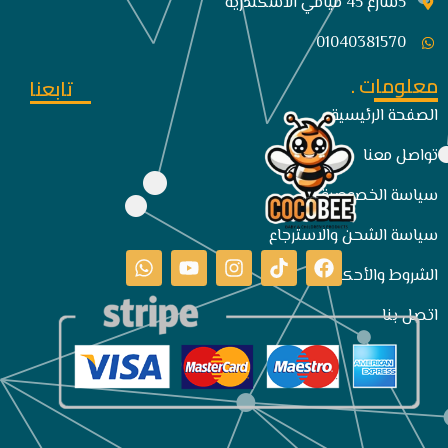
5شارع 45 ميامي الاسكندريه
01040381570
معلومات .
تابعنا
الصفحة الرئيسية
تواصل معنا
سياسة الخصوصية
سياسة الشحن والاسترجاع
الشروط والأحكام
اتصل بنا