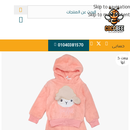
Skip to navigation
Skip to main content
01040381570
حسابى
بيعت ك
لها