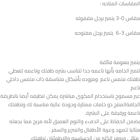
المقاسات المتاحه :
مقاس 0-3 يتميز برجل مقفوله
مقاس 3-6 يتميز برجل مفتوحه
يتميز بنعومة فائقة
تتميز الخامه بأنها ناعمه جدا لتناسب بشره طفلك وناعمه لتعطي
طفلك ملمس ناعم ومزوده بأشكال متناسقة ذات ملمس داخلي
ناعم
غير مسموح باستخدام المكوى مباشرة يمكن تنظيفه أيضا بالطريقة
الجافةالمنتج ذو خامات ممتازة وجودة عالية مناسبة لك ولطفلك
ناعمة ورقيقة على البشرة.
يضمن الحفاظ على الدفء والنوم العميق لأنه مريح مما يجعله
مثاليا للمهد وعربة الأطفال والسرير والسفر .
مثالي ويوفر الكثير من الحساسيه والإطمئنان لطفلك.