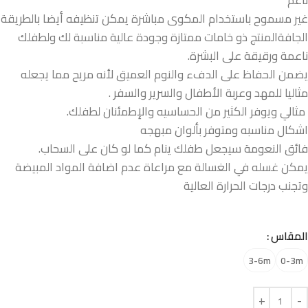
غير مسموح باستخدام المكوى مباشرة يمكن تنظيفه أيضا بالطريقة
الجافةالمنتج ذو خامات ممتازة وجودة عالية مناسبة لك ولطفلك
ناعمة ورقيقة على البشرة.
يضمن الحفاظ على الدفء والنوم العميق لأنه مريح مما يجعله
مثاليا للمهد وعربة الأطفال والسرير والسفر .
مثالي ويوفر الكثير من الحساسيه والإطمئنان لطفلك.
اشكال مناسبه ومتوفر بألوان مبهجه
فائق النعومة سيجعل طفلك ينام كما لو كان على السحاب.
يمكن غسله في الغسالة مع مراعاة عدم اضافة المواد المبيضة
وتجنب درجات الحرارة العالية
المقاس
3-6m
0-3m