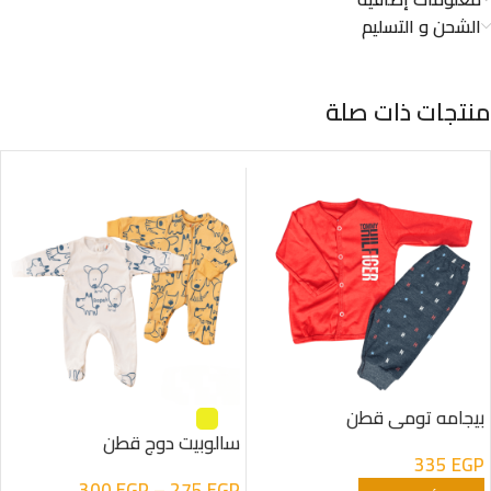
الشحن و التسليم
منتجات ذات صلة
بيجامه تومى قطن
سالوبيت دوج قطن
335
EGP
300
EGP
–
275
EGP