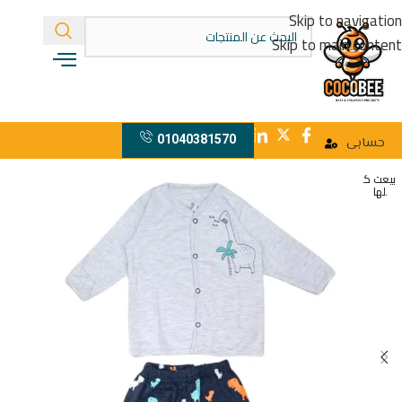
Skip to navigation
Skip to main content
01040381570
حسابى
بيعت ك
لها