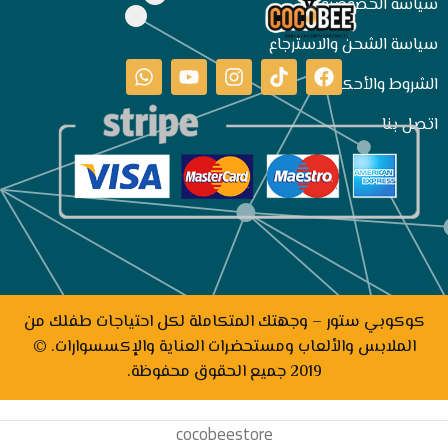
سياسة الخصوصية
سياسة الشحن والاسترجاع
الشروط والأحكام
اتصل بنا
كوكوبي ستور – وجهتك المتكاملة لكل احتياجات طفلك من
الملابس والألعاب ومستحضرات العناية والإكسسوارات. ©
2019 جميع الحقوق محفوظة.
cocobeestore