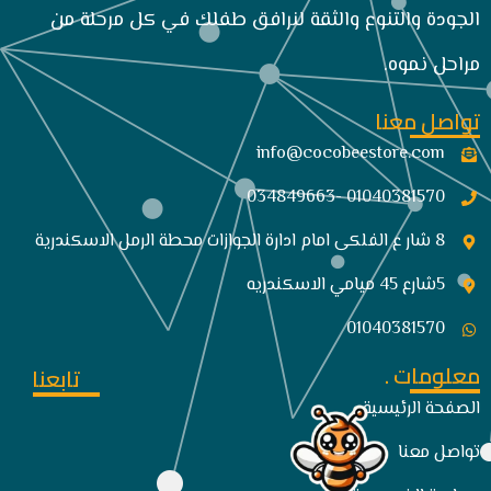
الجودة والتنوع والثقة لنرافق طفلك في كل مرحلة من
مراحل نموه.
تواصل معنا
info@cocobeestore.com​
01040381570 -034849663
8 شار ع الفلكى امام ادارة الجوازات محطة الرمل الاسكندرية
5شارع 45 ميامي الاسكندريه
01040381570
معلومات .
تابعنا
الصفحة الرئيسية
تواصل معنا