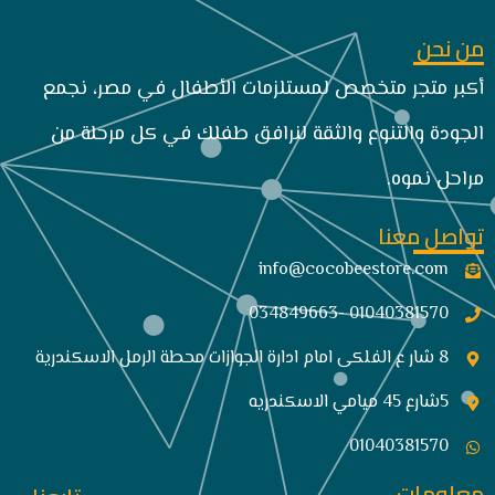
من نحن
أكبر متجر متخصص لمستلزمات الأطفال في مصر، نجمع
الجودة والتنوع والثقة لنرافق طفلك في كل مرحلة من
مراحل نموه.
تواصل معنا
info@cocobeestore.com​
01040381570 -034849663
8 شار ع الفلكى امام ادارة الجوازات محطة الرمل الاسكندرية
5شارع 45 ميامي الاسكندريه
01040381570
معلومات .