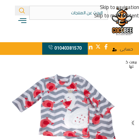
Skip to navigation
Skip to main content
01040381570
حسابى
بيعت ك
لها