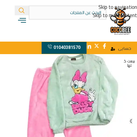
Skip to navigation
Skip to main content
01040381570
حسابى
بيعت ك
لها