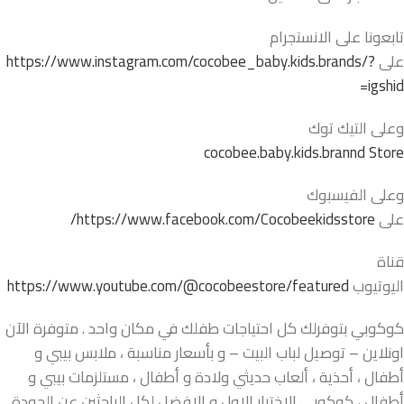
تابعونا على الانستجرام
على
https://www.instagram.com/cocobee_baby.kids.brands/?
igshid=
وعلى التيك توك
cocobee.baby.kids.brannd Store
وعلى الفيسبوك
على
https://www.facebook.com/Cocobeekidsstore/
قناة
اليوتيوب
https://www.youtube.com/@cocobeestore/featured
كوكوبي بتوفرلك كل احتياجات طفلك في مكان واحد . متوفرة الآن
اونلاين – توصيل لباب البيت – و بأسعار مناسبة ، ملابس بيبي و
أطفال ، أحذية ، ألعاب حديثي ولادة و أطفال ، مستلزمات بيبي و
أطفال ، كوكوبي الاختيار الاول و الافضل لكل الباحثين عن الجودة