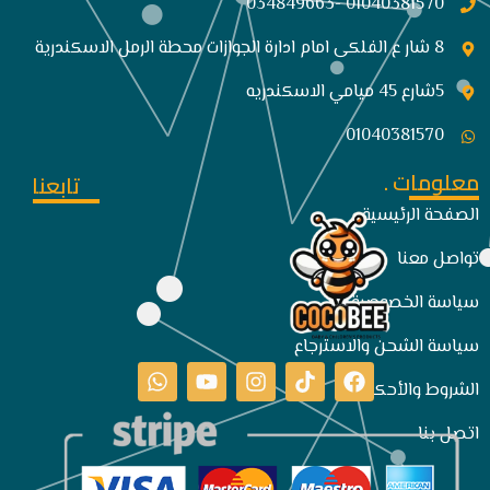
01040381570 -034849663
8 شار ع الفلكى امام ادارة الجوازات محطة الرمل الاسكندرية
5شارع 45 ميامي الاسكندريه
01040381570
معلومات .
تابعنا
الصفحة الرئيسية
تواصل معنا
سياسة الخصوصية
سياسة الشحن والاسترجاع
الشروط والأحكام
اتصل بنا