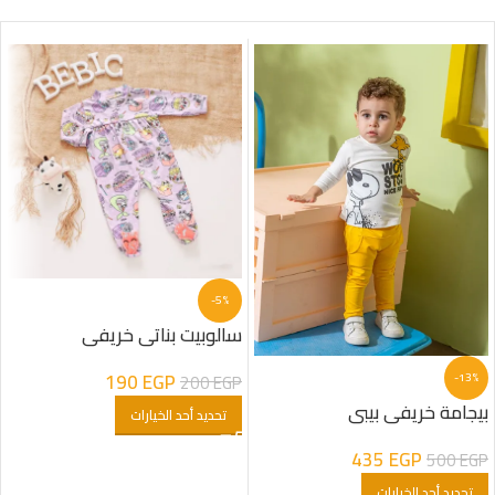
-5%
سالوبيت بناتى خريفى
190
EGP
200
EGP
-13%
بيجامة خريفى بيبى
تحديد أحد الخيارات
435
EGP
500
EGP
تحديد أحد الخيارات