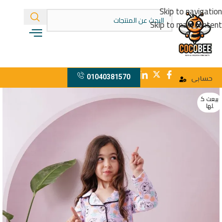
Skip to navigation
Skip to main content
01040381570
حسابى
بيعت ك
لها