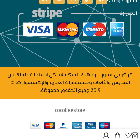
الشروط والأحكام
اتصل بنا
كوكوبي ستور – وجهتك المتكاملة لكل احتياجات طفلك من
الملابس والألعاب ومستحضرات العناية والإكسسوارات. ©
2019 جميع الحقوق محفوظة.
cocobeestore