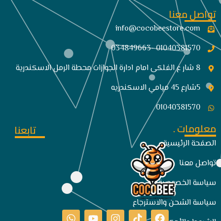
تواصل معنا
info@cocobeestore.com​
01040381570 -034849663
8 شار ع الفلكى امام ادارة الجوازات محطة الرمل الاسكندرية
5شارع 45 ميامي الاسكندريه
01040381570
معلومات .
تابعنا
الصفحة الرئيسية
تواصل معنا
سياسة الخصوصية
سياسة الشحن والاسترجاع