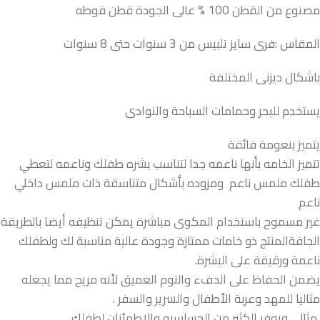
مصنوع من القطن 100 % عالى الجودة قطن فوطه
المقاس :فرى سايز تلبيس من 3 سنوات حتى 8 سنوات
باشكال ديزنى المختلفة
يستخدم للبحر وحمامات السباحة والنوادى
يتميز بنعومة فائقة
تتميز الخامه بأنها ناعمه جدا لتناسب بشره طفلك وناعمه لتعطي
طفلك ملمس ناعم ومزوده بأشكال متناسقة ذات ملمس داخلي
ناعم
غير مسموح باستخدام المكوى مباشرة يمكن تنظيفه أيضا بالطريقة
الجافةالمنتج ذو خامات ممتازة وجودة عالية مناسبة لك ولطفلك
ناعمة ورقيقة على البشرة.
يضمن الحفاظ على الدفء والنوم العميق لأنه مريح مما يجعله
مثاليا للمهد وعربة الأطفال والسرير والسفر .
مثالي ويوفر الكثير من الحساسيه والإطمئنان لطفلك.