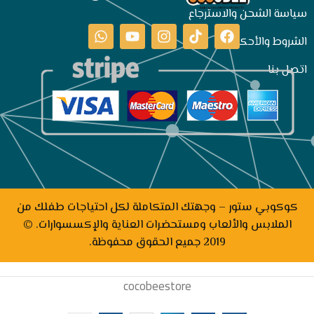
سياسة الشحن والاسترجاع
الشروط والأحكام
اتصل بنا
كوكوبي ستور – وجهتك المتكاملة لكل احتياجات طفلك من
الملابس والألعاب ومستحضرات العناية والإكسسوارات. ©
2019 جميع الحقوق محفوظة.
cocobeestore