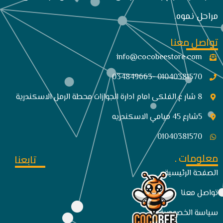
مراحل نموه.
تواصل معنا
info@cocobeestore.com​
01040381570 -034849663
8 شار ع الفلكى امام ادارة الجوازات محطة الرمل الاسكندرية
5شارع 45 ميامي الاسكندريه
01040381570
معلومات .
تابعنا
الصفحة الرئيسية
تواصل معنا
سياسة الخصوصية