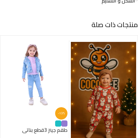
الشحن و التسليم
منتجات ذات صلة
-13%
طقم جينز 3قطع بناتى