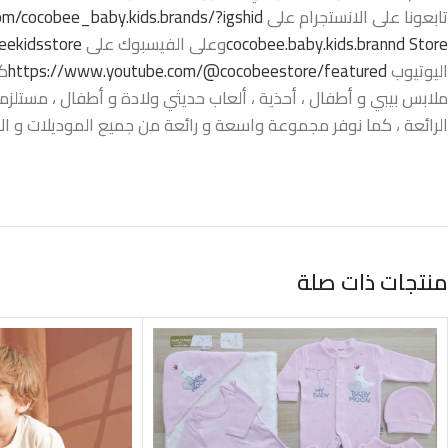
تابعونا على الانستجرام على
m/cocobee_baby.kids.brands/?igshid=
cocobee.baby.kids.brannd Store
وعلى الفيسبوك على
ekidsstore/
اليوتيوب
https://www.youtube.com/@cocobeestore/featured
كو
ملابس بيبي و أطفال ، أحذية ، ألعاب حديثي ولادة و أطفال ، مستلزما
الرائعة ، كما نوفر مجموعة واسعة و رائعة من جميع الموديلات و الا
منتجات ذات صلة