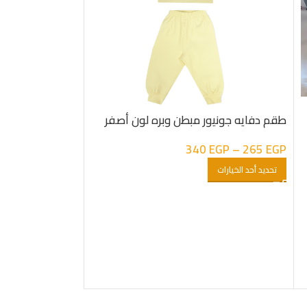
طقم دفايه جونيور مبطن وبره لون أصفر
340
EGP
–
265
EGP
تحديد أحد الخيارات
-33%
جوانتى ايس كري
50
EGP
75
EGP
إضافة إلى السلة