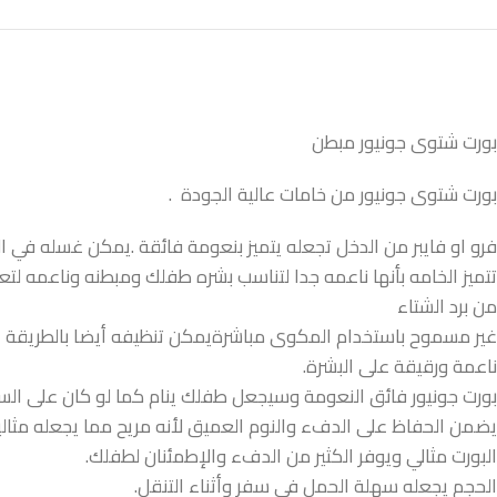
بورت شتوى جونيور مبطن
بورت شتوى جونيور من خامات عالية الجودة .
فرو او فايبر من الدخل تجعله يتميز بنعومة فائقة .يمكن غسله في ال
تتميز الخامه بأنها ناعمه جدا لتناسب بشره طفلك ومبطنه وناعم
من برد الشتاء
غير مسموح باستخدام المكوى مباشرةيمكن تنظيفه أيضا بالطريقة ال
ناعمة ورقيقة على البشرة.
بورت جونيور فائق النعومة وسيجعل طفلك ينام كما لو كان على الس
يضمن الحفاظ على الدفء والنوم العميق لأنه مريح مما يجعله مثاليا 
البورت مثالي ويوفر الكثير من الدفء والإطمئنان لطفلك.
الحجم يجعله سهلة الحمل في سفر وأثناء التنقل.