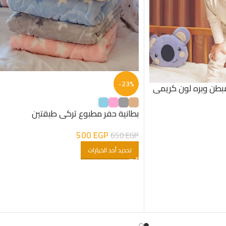
-23%
بطن وبره لون كريمى
بطانية حفر مطبوع تركى طبقتين
500
EGP
650
EGP
تحديد أحد الخيارات