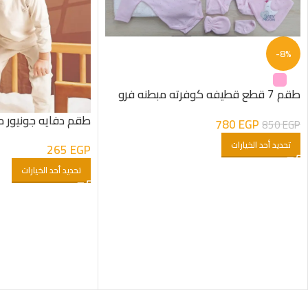
-8%
طقم 7 قطع قطيفه كوفرته مبطنه فرو
شكل هلال بناتى
طقم دفايه جونيور م
780
EGP
850
EGP
تحديد أحد الخيارات
265
EGP
تحديد أحد الخيارات