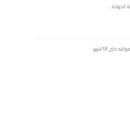
 الجودة .
د حتى 18شهر