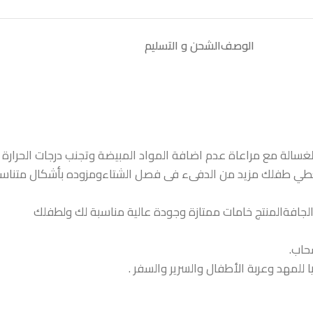
الوصف
الشحن و التسليم
غسالة مع مراعاة عدم اضافة المواد المبيضة وتجنب درجات الحرارة ا
ه لتعطي طفلك مزيد من الدفىء فى فصل الشتاءومزوده بأشكال متن
جافةالمنتج خامات ممتازة وجودة عالية مناسبة لك ولطفلك
حاب.
للمهد وعربة الأطفال والسرير والسفر .