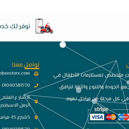
نوفر لك خدم
تواصل معنا
obeestore.com​
تجر متخصص لمستلزمات الأطفال في
01040381570 -034849663
مع الجودة والتنوع والثقة لنرافق
8 شار ع الفلكى
ي كل مرحلة من مراحل نموه.
الرمل الاسكندري
5شارع 45 ميامي الاسكندريه