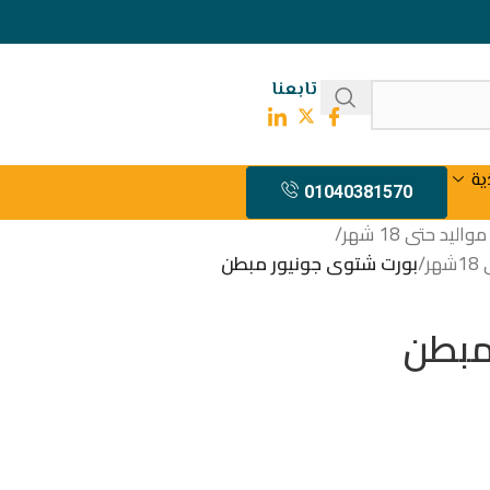
تابعنا
ية
01040381570
يد حتى 18 شهر
/
ر
/
بورت شتوى جونيور مبطن
مبطن