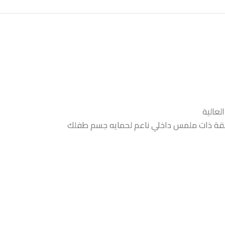
لعالية
اسقة ذات ملمس داخلي ناعم لحمايه جسم طفلك