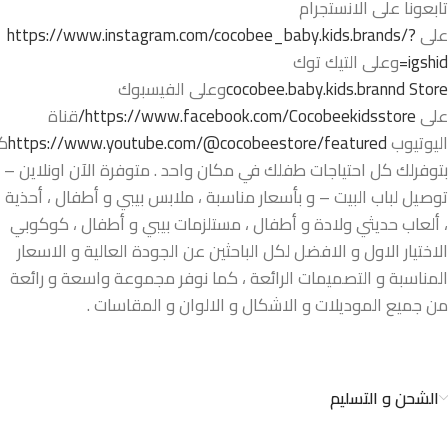
تابعونا على الانستجرام
على
https://www.instagram.com/cocobee_baby.kids.brands/?
igshid=
وعلى التيك توك
cocobee.baby.kids.brannd Store
وعلى الفيسبوك
على
https://www.facebook.com/Cocobeekidsstore/
قناة
اليوتيوب
https://www.youtube.com/@cocobeestore/featured
ك
بتوفرلك كل احتياجات طفلك في مكان واحد . متوفرة الآن اونلاين –
توصيل لباب البيت – و بأسعار مناسبة ، ملابس بيبي و أطفال ، أحذية
، ألعاب حديثي ولادة و أطفال ، مستلزمات بيبي و أطفال ، كوكوبي
الاختيار الاول و الافضل لكل الباحثين عن الجودة العالية و الاسعار
المناسبة و التصميمات الرائعة ، كما نوفر مجموعة واسعة و رائعة
من جميع الموديلات و الاشكال و الالوان و المقاسات .
الشحن و التسليم