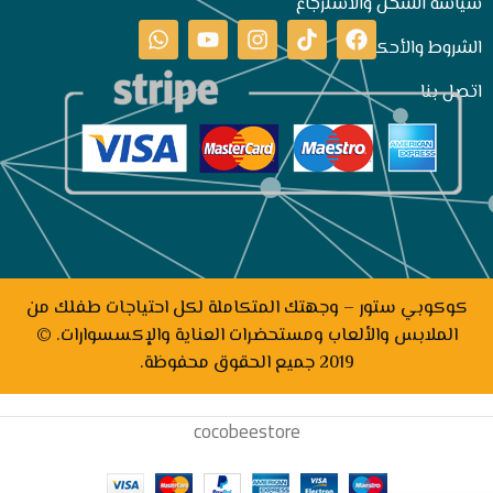
سياسة الشحن والاسترجاع
الشروط والأحكام
اتصل بنا
كوكوبي ستور – وجهتك المتكاملة لكل احتياجات طفلك من
الملابس والألعاب ومستحضرات العناية والإكسسوارات. ©
2019 جميع الحقوق محفوظة.
cocobeestore