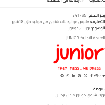
مقارنة
إضافة الى المفضلة
رمز المنتج:
241785
التصنيف:
ملابس مواليد بنات شتوى من مواليد حتى 18شهر
الوسوم:
بورتات
,
جونيور
العلامة التجارية:
JUNIOR
Share:
الوصف
بورت شتوى جونيور مبطن برجلين