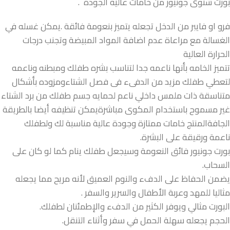
بورت شتوى جونيور من خامات عالية الجودة .
فرو او فايبر من الدخل تجعله يتميز بنعومة فائقة .يمكن غسله في
الغسالة مع مراعاة عدم اضافة المواد المبيضة وتجنب درجات
الحرارة العالية
تتميز الخامه بأنها ناعمه جدا لتناسب بشره طفلك ومبطنه وناعمه
لتعطي طفلك مزيد من الدفىء فى فصل الشتاءومزوده بأشكال
متناسقة ذات ملمس داخلي ناعم لحمايه جسم طفلك من برد الشتاء
غير مسموح باستخدام المكوى مباشرةيمكن تنظيفه أيضا بالطريقة
الجافةالمنتج خامات ممتازة وجودة عالية مناسبة لك ولطفلك
ناعمة ورقيقة على البشرة.
بورت جونيور فائق النعومة وسيجعل طفلك ينام كما لو كان على
السحاب.
يضمن الحفاظ على الدفء والنوم العميق لأنه مريح مما يجعله
مثاليا للمهد وعربة الأطفال والسرير والسفر .
البورت مثالي ويوفر الكثير من الدفء والإطمئنان لطفلك.
الحجم يجعله سهلة الحمل في سفر وأثناء التنقل.