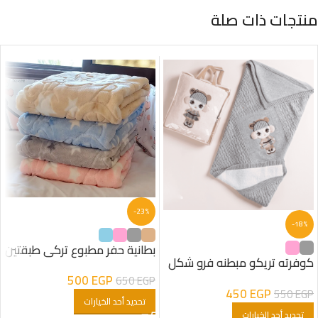
منتجات ذات صلة
-23%
-18%
بطانية حفر مطبوع تركى طبقتين
كوفرته تريكو مبطنه فرو شكل
البنت
500
EGP
650
EGP
450
EGP
550
EGP
تحديد أحد الخيارات
تحديد أحد الخيارات