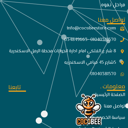
مراحل نموه.
تواصل معنا
info@cocobeestore.com​
01040381570 -034849663
8 شار ع الفلكى امام ادارة الجوازات محطة الرمل الاسكندرية
5شارع 45 ميامي الاسكندريه
01040381570
معلومات .
تابعنا
الصفحة الرئيسية
تواصل معنا
سياسة الخصوصية