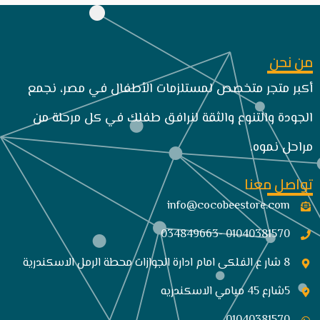
من نحن
أكبر متجر متخصص لمستلزمات الأطفال في مصر، نجمع
الجودة والتنوع والثقة لنرافق طفلك في كل مرحلة من
مراحل نموه.
تواصل معنا
info@cocobeestore.com​
01040381570 -034849663
8 شار ع الفلكى امام ادارة الجوازات محطة الرمل الاسكندرية
5شارع 45 ميامي الاسكندريه