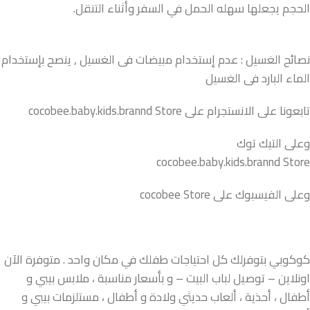
الحجم يجعلها سهله الحمل في السفر وأثناء التنقل.
نصائح الغسيل : عدم إستخدام مبيضات فى الغسيل , ينصح بإستخدام
الماء البارد فى الغسيل
تابعونا على الانستجرام على cocobee.baby.kids.brannd Store
وعلى التيك توك
cocobee.baby.kids.brannd Store
وعلى الفيسبوك على cocobee Store
كوكوبي بتوفرلك كل احتياجات طفلك في مكان واحد . متوفرة الآن
اونلاين – توصيل لباب البيت – و بأسعار مناسبة ، ملابس بيبي و
أطفال ، أحذية ، ألعاب حديثي ولادة و أطفال ، مستلزمات بيبي و