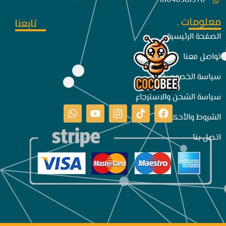
01040381570
معلومات .
تابعنا
الصفحة الرئيسية
تواصل معنا
سياسة الخصوصية
سياسة الشحن والاسترجاع
الشروط والأحكام
اتصل بنا