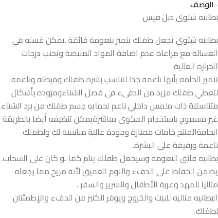
الوصف
بطانيه شتوى دبل فيس
بطانيه شتوي تجعل طفلك يتميز بنعومة فائقة .يمكن غسله في
الغسالة مع مراعاة عدم اضافة المواد المبيضة وتجنب درجات
الحرارة العالية
تتميز الخامه بأنها ناعمه جدا لتناسب بشره طفلك ومبطنه وناعمه
لتعطي طفلك مزيد من الدفىء فى فصل الشتاءومزوده بأشكال
متناسقة ذات ملمس داخلي ناعم لحمايه جسم طفلك من برد الشتاء
غير مسموح باستخدام المكوى مباشرةيمكن تنظيفه أيضا بالطريقة
الجافةالمنتج خامات ممتازة وجودة عالية مناسبة لك ولطفلك
ناعمة ورقيقة على البشرة.
بطانيه فائق النعومة وسيجعل طفلك ينام كما لو كان على السحاب.
يضمن الحفاظ على الدفء والنوم العميق لأنه مريح مما يجعله
مثاليا للمهد وعربة الأطفال والسرير والسفر .
البطانيه مثاليه للبيت والخروج ويوفر الكثير من الدفء والإطمئنان
لطفلك.