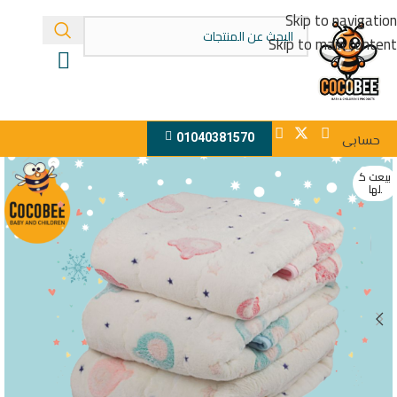
Skip to navigation
Skip to main content
01040381570
حسابى
بيعت ك
لها