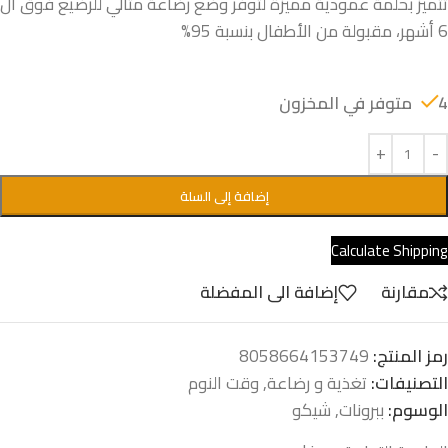
تتميز بحلمة عمودية مميزة لتوفر وضع رضاعة مثالي للرضيع فوق ال
6 أشهر، مقبولة من الأطفال بنسبة 95%
4 متوفر في المخزون
إضافة إلى السلة
Calculate Shipping
مقارنة
إضافة الى المفضلة
رمز المنتج:
8058664153749
التصنيفات:
تغذية و رضاعة
,
وقت النوم
الوسوم:
ببرونات
,
شيكو