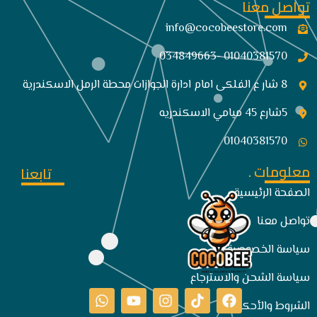
تواصل معنا
info@cocobeestore.com​
01040381570 -034849663
8 شار ع الفلكى امام ادارة الجوازات محطة الرمل الاسكندرية
5شارع 45 ميامي الاسكندريه
01040381570
معلومات .
تابعنا
الصفحة الرئيسية
تواصل معنا
سياسة الخصوصية
سياسة الشحن والاسترجاع
الشروط والأحكام