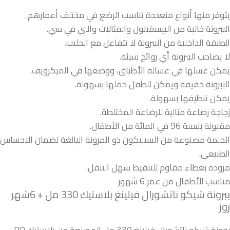
يتوفر منها أنواع متعددة تناسب الرضع في مختلف أعمارهم.
الببرونة خالية من البيسفينول والفثالات والبي في سي.
الطبقة الداخلية من الببرونة لا تتفاعل مع الحليب.
لا يصاحب الببرونة أي روائح سيئة.
يمكن غسلها في غسالة الأطباق، ووضعها في الميكرويف.
الببرونة خفيفة ويمكن للطفل حملها بسهولة.
يمكن تنظيفها بسهولة.
زجاجة رضاعة مثالية للرضاعة المختلطة.
مقبولة بنسبة 96 في المائة من الأطفال.
الحلمة مصنوعة من السيليكون ذو المرونة البالغة لضمان الاحساس
الطبيعي.
مزودة بغطاء مقاوم للتنقيط سهل التنقل.
مناسب للأطفال من عمر 6 شهور
ببرونة شيكو ناتشورال فيلينغ بلاستيك 330 مل + 6شهر
روز
ببرونة شيكو ناتشورال فيلينغ 330 مل المصنعة من بلاستيك PP