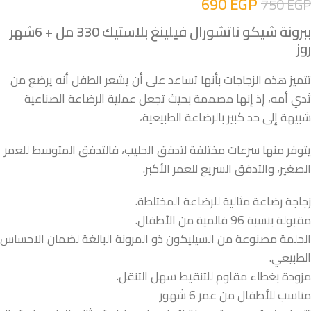
690
EGP
750
EGP
ببرونة شيكو ناتشورال فيلينغ بلاستيك 330 مل + 6شهر
روز
تتميز هذه الزجاجات بأنها تساعد على أن يشعر الطفل أنه يرضع من
ثدي أمه، إذ إنها مصممة بحيث تجعل عملية الرضاعة الصناعية
شبيهة إلى حد كبير بالرضاعة الطبيعية،
يتوفر منها سرعات مختلفة لتدفق الحليب، فالتدفق المتوسط للعمر
الصغير، والتدفق السريع للعمر الأكبر.
زجاجة رضاعة مثالية للرضاعة المختلطة.
مقبولة بنسبة 96 فالمية من الأطفال.
الحلمة مصنوعة من السيليكون ذو المرونة البالغة لضمان الاحساس
الطبيعي.
مزودة بغطاء مقاوم للتنقيط سهل التنقل.
مناسب للأطفال من عمر 6 شهور