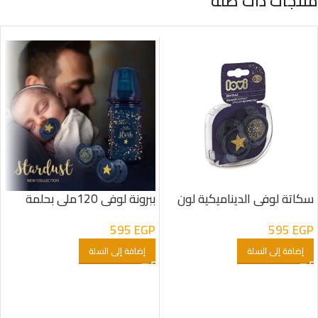
منتجات ذات صلة
سكاتة لوفى الديناميكية لون
ببرونة لوفى 120ملى بحلمة
كحلى
سيليكون
595
EGP
595
EGP
إضافة إلى السلة
إضافة إلى السلة