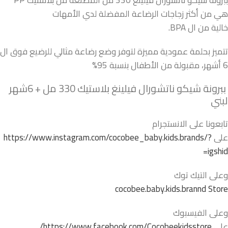
هي من أكثر زجاجات الرضاعة المفضلة لدي الأمهات
خالية من ال BPA.
تتميز بحلمة عمودية مميزة لتوفر وضع رضاعة مثالي للرضيع فوق ال
6 أشهر، مقبولة من الأطفال بنسبة 95%
ببرونة شيكو ناتشورال فيلينغ بلاستيك 330 مل + 6شهر
لبني
تابعونا على الانستجرام
على
https://www.instagram.com/cocobee_baby.kids.brands/?
igshid=
وعلى التيك توك
cocobee.baby.kids.brannd Store
وعلى الفيسبوك
على
https://www.facebook.com/Cocobeekidsstore/