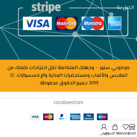
اتصل بنا
كوكوبي ستور – وجهتك المتكاملة لكل احتياجات طفلك من
الملابس والألعاب ومستحضرات العناية والإكسسوارات. ©
2019 جميع الحقوق محفوظة.
cocobeestore
المتجر
المفضلة
سلة التسوق
حسابي