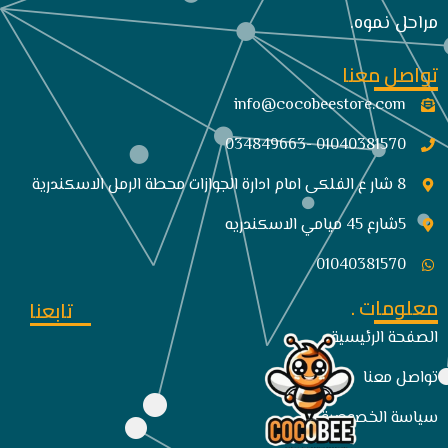
مراحل نموه.
تواصل معنا
info@cocobeestore.com​
01040381570 -034849663
8 شار ع الفلكى امام ادارة الجوازات محطة الرمل الاسكندرية
5شارع 45 ميامي الاسكندريه
01040381570
معلومات .
تابعنا
الصفحة الرئيسية
تواصل معنا
سياسة الخصوصية