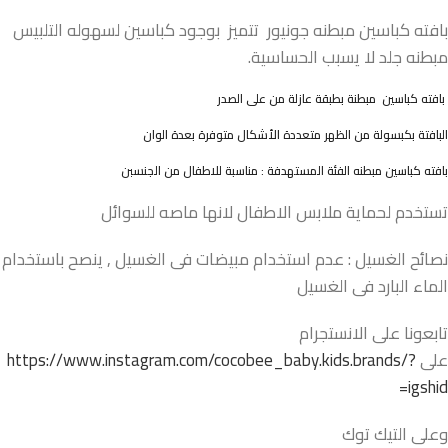
بافته كباسين مبطنه جونيور تتميز بوجود كباسين لسهوله التلبيس
مبطنه جلد لا يسبب الحساسية.
بافته كباسين مبطنة بطبقة عازلة من على الصدر
البافتة بكبسولة من الظهر متعددة الأشكال متوفرة بعدة الوان
بافته كباسين مبطنه الفئة المستهدفة : مناسبة للاطفال من الجنسبن
تستخدم لحماية ملابس الاطفال لانها ماصه للسوائل
نصائح الغسيل : عدم استخدام مبيضات فى الغسيل , ينصح باستخدام
الماء البارد فى الغسيل
تابعونا على الانستجرام
على
https://www.instagram.com/cocobee_baby.kids.brands/?
igshid=
وعلى التيك توك