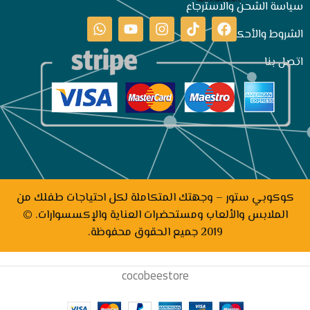
سياسة الشحن والاسترجاع
الشروط والأحكام
اتصل بنا
كوكوبي ستور – وجهتك المتكاملة لكل احتياجات طفلك من
الملابس والألعاب ومستحضرات العناية والإكسسوارات. ©
2019 جميع الحقوق محفوظة.
cocobeestore