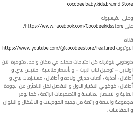
cocobee.baby.kids.brannd Store
وعلى الفيسبوك
على
https://www.facebook.com/Cocobeekidsstore/
قناة
اليوتيوب
https://www.youtube.com/@cocobeestore/featured
كوكوبي بتوفرلك كل احتياجات طفلك في مكان واحد . متوفرة الآن
اونلاين – توصيل لباب البيت – و بأسعار مناسبة ، ملابس بيبي و
أطفال ، أحذية ، ألعاب حديثي ولادة و أطفال ، مستلزمات بيبي و
أطفال ، كوكوبي الاختيار الاول و الافضل لكل الباحثين عن الجودة
العالية و الاسعار المناسبة و التصميمات الرائعة ، كما نوفر
مجموعة واسعة و رائعة من جميع الموديلات و الاشكال و الالوان
و المقاسات .