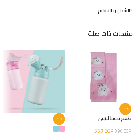
الشحن و التسليم
منتجات ذات صلة
-15%
طقم فوط للبيبي
-53%
330
EGP
390
EGP