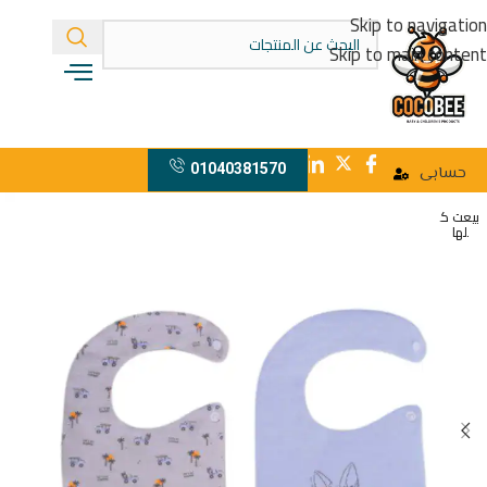
Skip to navigation
Skip to main content
01040381570
حسابى
بيعت ك
لها