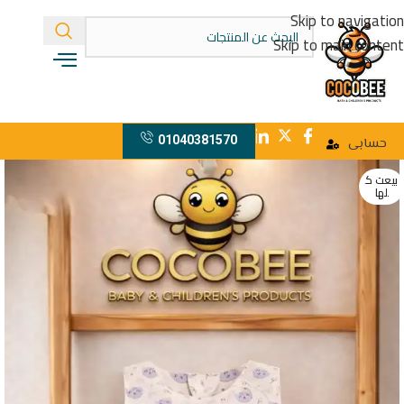
Skip to navigation
Skip to main content
01040381570
حسابى
بيعت ك
لها