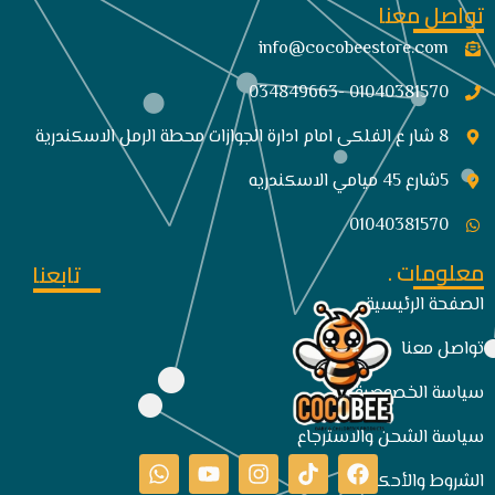
تواصل معنا
info@cocobeestore.com​
01040381570 -034849663
8 شار ع الفلكى امام ادارة الجوازات محطة الرمل الاسكندرية
5شارع 45 ميامي الاسكندريه
01040381570
معلومات .
تابعنا
الصفحة الرئيسية
تواصل معنا
سياسة الخصوصية
سياسة الشحن والاسترجاع
الشروط والأحكام