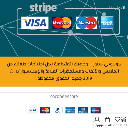
اتصل بنا
كوكوبي ستور – وجهتك المتكاملة لكل احتياجات طفلك من
الملابس والألعاب ومستحضرات العناية والإكسسوارات. ©
2019 جميع الحقوق محفوظة.
cocobeestore
المتجر
المفضلة
سلة التسوق
حسابي